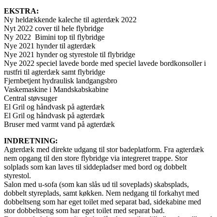
EKSTRA:
Ny heldækkende kaleche til agterdæk 2022
Nyt 2022 cover til hele flybridge
Ny 2022 Bimini top til flybridge
Nye 2021 hynder til agterdæk
Nye 2021 hynder og styrestole til flybridge
Nye 2022 speciel lavede borde med speciel lavede bordkonsoller i
rustfri til agterdæk samt flybridge
Fjernbetjent hydraulisk landgangsbro
Vaskemaskine i Mandskabskabine
Central støvsuger
El Gril og håndvask på agterdæk
El Gril og håndvask på agterdæk
Bruser med varmt vand på agterdæk
INDRETNING:
Agterdæk med direkte udgang til stor badeplatform. Fra agterdæk
nem opgang til den store flybridge via integreret trappe. Stor
solplads som kan laves til siddepladser med bord og dobbelt
styrestol.
Salon med u-sofa (som kan slås ud til soveplads) skabsplads,
dobbelt styreplads, samt køkken. Nem nedgang til forkahyt med
dobbeltseng som har eget toilet med separat bad, sidekabine med
stor dobbeltseng som har eget toilet med separat bad.