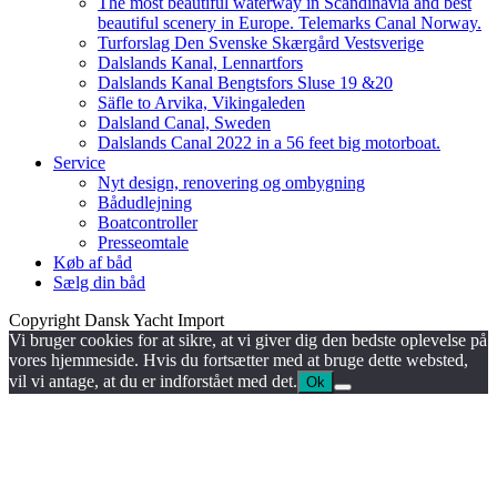
The most beautiful waterway in Scandinavia and best
beautiful scenery in Europe. Telemarks Canal Norway.
Turforslag Den Svenske Skærgård Vestsverige
Dalslands Kanal, Lennartfors
Dalslands Kanal Bengtsfors Sluse 19 &20
Säfle to Arvika, Vikingaleden
Dalsland Canal, Sweden
Dalslands Canal 2022 in a 56 feet big motorboat.
Service
Nyt design, renovering og ombygning
Bådudlejning
Boatcontroller
Presseomtale
Køb af båd
Sælg din båd
Copyright Dansk Yacht Import
Vi bruger cookies for at sikre, at vi giver dig den bedste oplevelse på
vores hjemmeside. Hvis du fortsætter med at bruge dette websted,
vil vi antage, at du er indforstået med det.
Ok