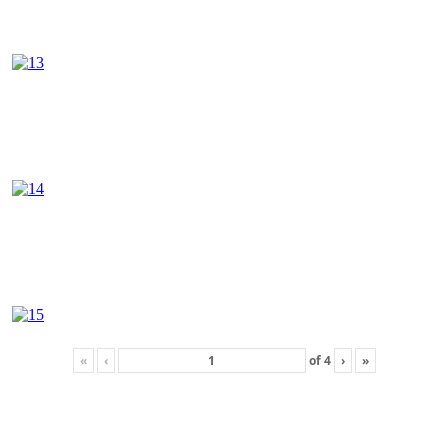
«
‹
of
4
›
»