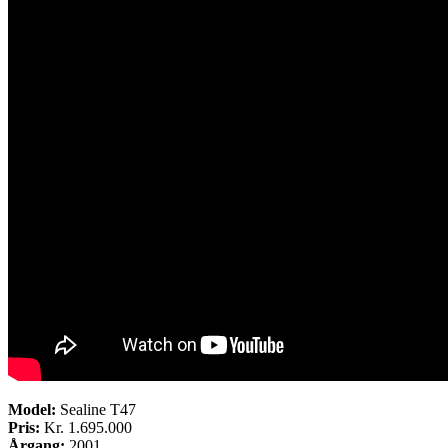
Model:
Sealine T47
Pris:
Kr. 1.695.000
Årgang:
2001