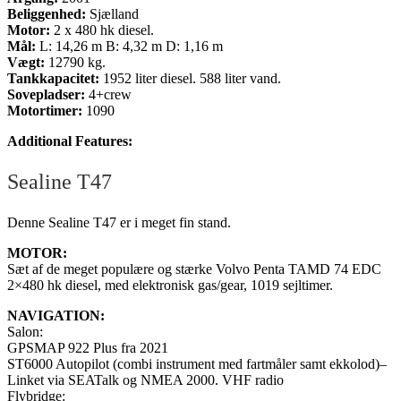
Beliggenhed:
Sjælland
Motor:
2 x 480 hk diesel.
Mål:
L: 14,26 m B: 4,32 m D: 1,16 m
Vægt:
12790 kg.
Tankkapacitet:
1952 liter diesel. 588 liter vand.
Sovepladser:
4+crew
Motortimer:
1090
Additional Features:
Sealine T47
Denne Sealine T47 er i meget fin stand.
MOTOR:
Sæt af de meget populære og stærke Volvo Penta TAMD 74 EDC
2×480 hk diesel, med elektronisk gas/gear, 1019 sejltimer.
NAVIGATION:
Salon:
GPSMAP 922 Plus fra 2021
ST6000 Autopilot (combi instrument med fartmåler samt ekkolod)–
Linket via SEATalk og NMEA 2000. VHF radio
Flybridge: