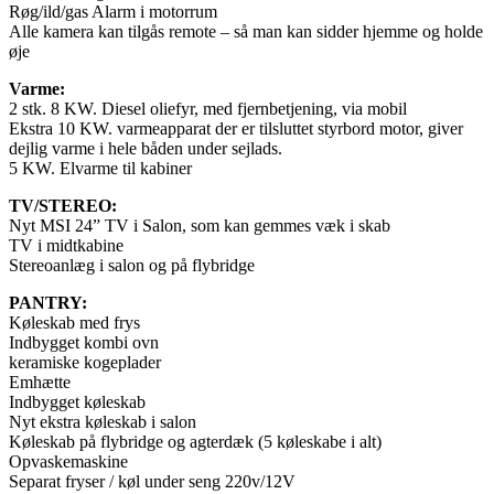
Røg/ild/gas Alarm i motorrum
Alle kamera kan tilgås remote – så man kan sidder hjemme og holde
øje
Varme:
2 stk. 8 KW. Diesel oliefyr, med fjernbetjening, via mobil
Ekstra 10 KW. varmeapparat der er tilsluttet styrbord motor, giver
dejlig varme i hele båden under sejlads.
5 KW. Elvarme til kabiner
TV/STEREO:
Nyt MSI 24” TV i Salon, som kan gemmes væk i skab
TV i midtkabine
Stereoanlæg i salon og på flybridge
PANTRY:
Køleskab med frys
Indbygget kombi ovn
keramiske kogeplader
Emhætte
Indbygget køleskab
Nyt ekstra køleskab i salon
Køleskab på flybridge og agterdæk (5 køleskabe i alt)
Opvaskemaskine
Separat fryser / køl under seng 220v/12V