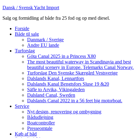
Dansk / Svensk Yacht Import
Salg og formidling af både fra 25 fod og op med diesel.
Forside
Både til salg
Danmark / Sverige
Andre EU lande
Turforslag
Göta Canal 2025 in a Princess X80
The most beautiful waterway in Scandinavia and best
beautiful scenery in Europe. Telemarks Canal Norway.
Turforslag Den Svenske Skærgård Vestsverige
Dalslands Kanal, Lennartfors
Dalslands Kanal Bengtsfors Sluse 19 &20
Säfle to Arvika, Vikingaleden
Dalsland Canal, Sweden
Dalslands Canal 2022 in a 56 feet big motorboat.
Service
Nyt design, renovering og ombygning
Bådudlejning
Boatcontroller
Presseomtale
Køb af båd