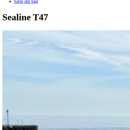
Sælg din båd
Sealine T47