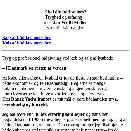
Skal din båd sælges?
Tryghed og erfaring –
med
Jan Wulff Møller
som din bådmægler.
Salg af båd læs mere her
Køb af båd læs mere her
Tryg og professionel rådgivning ved køb og salg af lystbåde
– i Danmark og resten af verden.
At købe eller sælge en lystbåd er for de fleste en stor beslutning –
både økonomisk og følelsesmæssigt. Reglerne er mange,
dokumentationen kan være vanskelig at gennemskue, og
konsekvenserne kan blive alvorlige, hvis noget overses.
Hos
Dansk Yacht Import
er mit mål at gøre bådhandlen
tryg,
overskuelig og korrekt
.
Jeg har mere end
40 års erfaring som sejler
og har siden
begyndelsen af 1990’erne arbejdet professionelt med køb og salg af
både i Danmark og udlandet. Den erfaring bruger jeg til at hjælpe
både købere og sælgere sikkert gennem hele processen – fra de