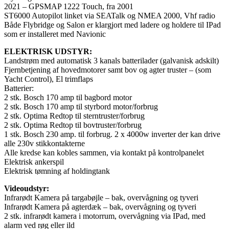
2021 – GPSMAP 1222 Touch, fra 2001
ST6000 Autopilot linket via SEATalk og NMEA 2000, Vhf radio
Både Flybridge og Salon er klargjort med ladere og holdere til IPad
som er installeret med Navionic
ELEKTRISK UDSTYR:
Landstrøm med automatisk 3 kanals batterilader (galvanisk adskilt)
Fjernbetjening af hovedmotorer samt bov og agter truster – (som
Yacht Control), El trimflaps
Batterier:
2 stk. Bosch 170 amp til bagbord motor
2 stk. Bosch 170 amp til styrbord motor/forbrug
2 stk. Optima Redtop til sterntruster/forbrug
2 stk. Optima Redtop til bovtruster/forbrug
1 stk. Bosch 230 amp. til forbrug. 2 x 4000w inverter der kan drive
alle 230v stikkontakterne
Alle kredse kan kobles sammen, via kontakt på kontrolpanelet
Elektrisk ankerspil
Elektrisk tømning af holdingtank
Videoudstyr:
Infrarødt Kamera på targabøjle – bak, overvågning og tyveri
Infrarødt Kamera på agterdæk – bak, overvågning og tyveri
2 stk. infrarødt kamera i motorrum, overvågning via IPad, med
alarm ved røg eller ild