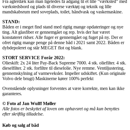
Fra agterdæk kan man ligeledes få adgang til et lille ”værksted” med
værkstedsbord og plads til diverse værktøj og teknik og lille
mandskabsrum med soveplads, toilet, håndvask og vaskemaskine.
STAND:
Båden er i meget find stand med rigtig mange opdateringer og nye
ting. Alt glasfiber er gennemgået og rep. hvis der har været
konstateret ridser. Alle fuger er gennemgået og fuget på ny. Der er
ofret rigtig mange penge på denne båd i 2021 samt 2022. Båden er
dybdepoleret og står MEGET flot og blank.
STORT SERVICE Forår 2022:
Olieskift: 2x 24 liter Pay-Back Supreme 7000. 4 stk. oliefilter. 4 stk.
dieselfilter. 2 stk. forfiltre til dieselolie. Nye remme. Ventiljustering,
gennemskylning af varmeveksler. Impeller udskiftet. (Kun originale
Volvo dele brugt) Maskinerne kører 100% perfekt
Ovenstående oplysninger forventes at være korrekte, men kan ikke
garanteres.
©
Foto af Jan Wulff Møller
Alle fotos er beskyttet af loven om ophavsret og må kun benyttes
efter skriftlig tilladelse.
Køb og salg af båd