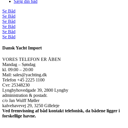
Sælg din båd
Se Båd
Se Båd
Se Båd
Se Båd
Se Båd
Se Båd
Dansk Yacht Import
VORES TELEFON ER ÅBEN
Mandag – Søndag
kl. 09:00 – 20:00
Mail: sales@yachting.dk
Telefon +45 2225 1100
Cvr: 25348230
Lyngbyhovedgade 39, 2800 Lyngby
administration & postadr.
c/o Jan Wulff Møller
kalvehavevej 29, 3250 Gilleleje
Ved fremvisning af båd kontakt telefonisk, da bådene ligger i
forskellige havne.