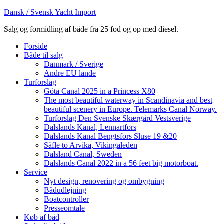
Dansk / Svensk Yacht Import
Salg og formidling af både fra 25 fod og op med diesel.
Forside
Både til salg
Danmark / Sverige
Andre EU lande
Turforslag
Göta Canal 2025 in a Princess X80
The most beautiful waterway in Scandinavia and best
beautiful scenery in Europe. Telemarks Canal Norway.
Turforslag Den Svenske Skærgård Vestsverige
Dalslands Kanal, Lennartfors
Dalslands Kanal Bengtsfors Sluse 19 &20
Säfle to Arvika, Vikingaleden
Dalsland Canal, Sweden
Dalslands Canal 2022 in a 56 feet big motorboat.
Service
Nyt design, renovering og ombygning
Bådudlejning
Boatcontroller
Presseomtale
Køb af båd