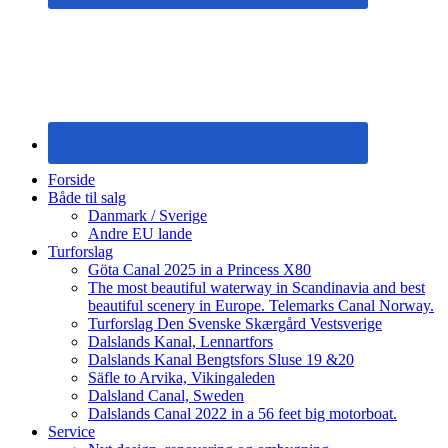
Forside
Både til salg
Danmark / Sverige
Andre EU lande
Turforslag
Göta Canal 2025 in a Princess X80
The most beautiful waterway in Scandinavia and best
beautiful scenery in Europe. Telemarks Canal Norway.
Turforslag Den Svenske Skærgård Vestsverige
Dalslands Kanal, Lennartfors
Dalslands Kanal Bengtsfors Sluse 19 &20
Säfle to Arvika, Vikingaleden
Dalsland Canal, Sweden
Dalslands Canal 2022 in a 56 feet big motorboat.
Service