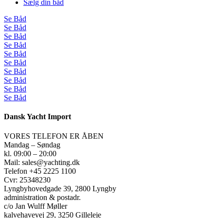
Sælg din båd
Se Båd
Se Båd
Se Båd
Se Båd
Se Båd
Se Båd
Se Båd
Se Båd
Se Båd
Se Båd
Dansk Yacht Import
VORES TELEFON ER ÅBEN
Mandag – Søndag
kl. 09:00 – 20:00
Mail: sales@yachting.dk
Telefon +45 2225 1100
Cvr: 25348230
Lyngbyhovedgade 39, 2800 Lyngby
administration & postadr.
c/o Jan Wulff Møller
kalvehavevej 29, 3250 Gilleleje