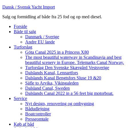
Dansk / Svensk Yacht Import
Salg og formidling af både fra 25 fod og op med diesel.
Forside
Både til salg
Danmark / Sverige
Andre EU lande
Turforslag
Göta Canal 2025 in a Princess X80
The most beautiful waterway in Scandinavia and best
beautiful scenery in Europe. Telemarks Canal Norway.
Turforslag Den Svenske Skærgård Vestsverige
Dalslands Kanal, Lennartfors
Dalslands Kanal Bengtsfors Sluse 19 &20
Säfle to Arvika, Vikingaleden
Dalsland Canal, Sweden
Dalslands Canal 2022 in a 56 feet big motorboat.
Service
Nyt design, renovering og ombygning
Bådudlejning
Boatcontroller
Presseomtale
Køb af båd