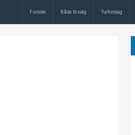
Forside
Både til salg
Turforslag