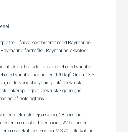
esel.
tplotter i farve kombineret med Raymarine
, Raymarine fartmåler, Raymarine ekkolod.
atisk batterilader, bovpropel med variabel
el med variabel hastighed 170 kgf, Onan 13,5
lon, undervandsbelysning i blå, elektrisk
sk ankerspil agter, elektriske gear/gas
ømning af holdingtank.
med elektrisk hejs i salon, 28 tommer
fladskærm i master beedroom, 22 tommer
ærm i sidekabine. Fusion MS70 i alle kabiner