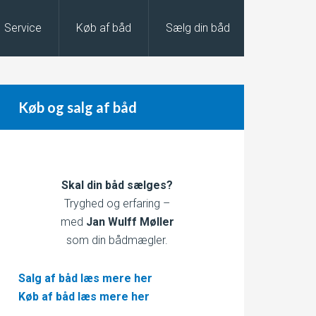
Service
Køb af båd
Sælg din båd
Køb og salg af båd
Skal din båd sælges?
Tryghed og erfaring –
med
Jan Wulff Møller
som din bådmægler.
Salg af båd læs mere her
Køb af båd læs mere her