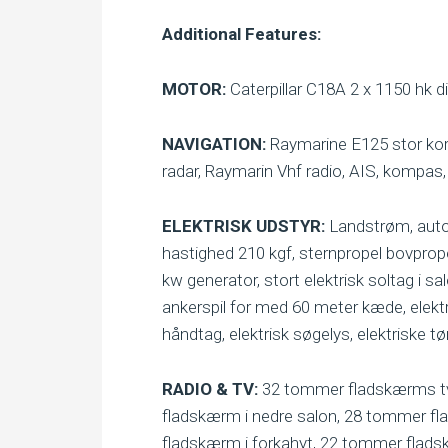
Additional Features:
MOTOR:
Caterpillar C18A 2 x 1150 hk di
NAVIGATION:
Raymarine E125 stor kor
radar, Raymarin Vhf radio, AIS, kompas
ELEKTRISK UDSTYR:
Landstrøm, autom
hastighed 210 kgf, sternpropel bovprop
kw generator, stort elektrisk soltag i sa
ankerspil for med 60 meter kæde, elektri
håndtag, elektrisk søgelys, elektriske t
RADIO & TV:
32 tommer fladskærms tv 
fladskærm i nedre salon, 28 tommer 
fladskærm i forkahyt, 22 tommer fladsk