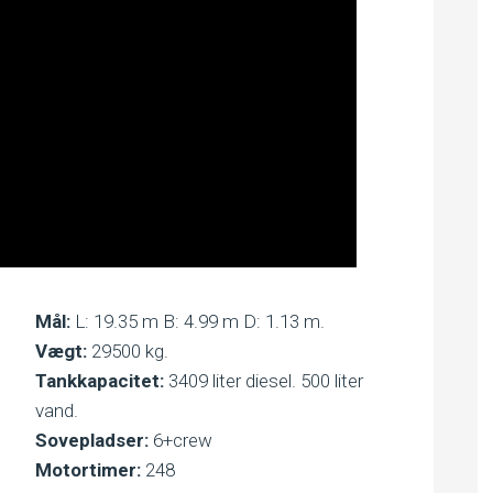
Mål:
L: 19.35 m B: 4.99 m D: 1.13 m.
Vægt:
29500 kg.
Tankkapacitet:
3409 liter diesel. 500 liter
vand.
Sovepladser:
6+crew
Motortimer:
248