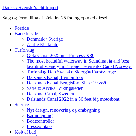
Dansk / Svensk Yacht Import
Salg og formidling af både fra 25 fod og op med diesel.
Forside
Både til salg
Danmark / Sverige
Andre EU lande
Turforslag
Göta Canal 2025 in a Princess X80
The most beautiful waterway in Scandinavia and best
beautiful scenery in Europe. Telemarks Canal Norway.
Turforslag Den Svenske Skærgård Vestsverige
Dalslands Kanal, Lennartfors
Dalslands Kanal Bengtsfors Sluse 19 &20
Säfle to Arvika, Vikingaleden
Dalsland Canal, Sweden
Dalslands Canal 2022 in a 56 feet big motorboat.
Service
Nyt design, renovering og ombygning
Bådudlejning
Boatcontroller
Presseomtale
Køb af båd