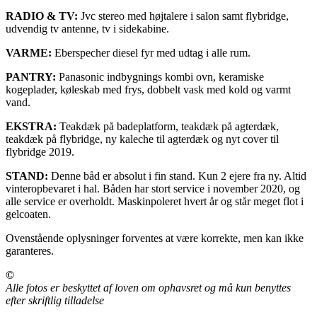
RADIO & TV:
Jvc stereo med højtalere i salon samt flybridge,
udvendig tv antenne, tv i sidekabine.
VARME:
Eberspecher diesel fyr med udtag i alle rum.
PANTRY:
Panasonic indbygnings kombi ovn, keramiske
kogeplader, køleskab med frys, dobbelt vask med kold og varmt
vand.
EKSTRA:
Teakdæk på badeplatform, teakdæk på agterdæk,
teakdæk på flybridge, ny kaleche til agterdæk og nyt cover til
flybridge 2019.
STAND:
Denne båd er absolut i fin stand. Kun 2 ejere fra ny. Altid
vinteropbevaret i hal. Båden har stort service i november 2020, og
alle service er overholdt. Maskinpoleret hvert år og står meget flot i
gelcoaten.
Ovenstående oplysninger forventes at være korrekte, men kan ikke
garanteres.
©
Alle fotos er beskyttet af loven om ophavsret og må kun benyttes
efter skriftlig tilladelse