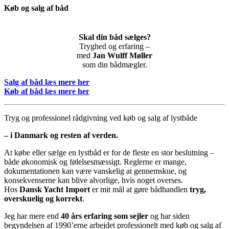
Køb og salg af båd
Skal din båd sælges?
Tryghed og erfaring –
med
Jan Wulff Møller
som din bådmægler.
Salg af båd læs mere her
Køb af båd læs mere her
Tryg og professionel rådgivning ved køb og salg af lystbåde
– i Danmark og resten af verden.
At købe eller sælge en lystbåd er for de fleste en stor beslutning –
både økonomisk og følelsesmæssigt. Reglerne er mange,
dokumentationen kan være vanskelig at gennemskue, og
konsekvenserne kan blive alvorlige, hvis noget overses.
Hos
Dansk Yacht Import
er mit mål at gøre bådhandlen
tryg,
overskuelig og korrekt
.
Jeg har mere end
40 års erfaring som sejler
og har siden
begyndelsen af 1990’erne arbejdet professionelt med køb og salg af