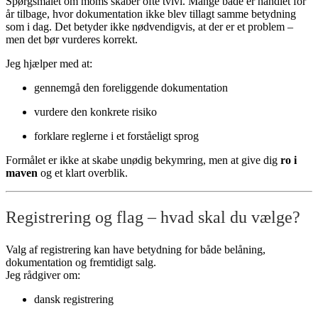
Spørgsmålet om moms skaber ofte tvivl. Mange både er handlet for
år tilbage, hvor dokumentation ikke blev tillagt samme betydning
som i dag. Det betyder ikke nødvendigvis, at der er et problem –
men det bør vurderes korrekt.
Jeg hjælper med at:
gennemgå den foreliggende dokumentation
vurdere den konkrete risiko
forklare reglerne i et forståeligt sprog
Formålet er ikke at skabe unødig bekymring, men at give dig
ro i
maven
og et klart overblik.
Registrering og flag – hvad skal du vælge?
Valg af registrering kan have betydning for både belåning,
dokumentation og fremtidigt salg.
Jeg rådgiver om:
dansk registrering