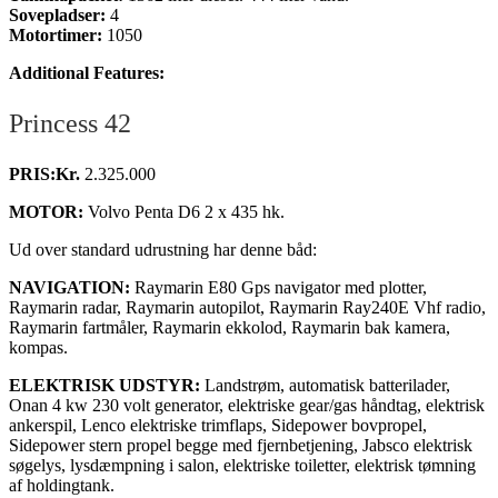
Sovepladser:
4
Motortimer:
1050
Additional Features:
Princess 42
PRIS:Kr.
2.325.000
MOTOR:
Volvo Penta D6 2 x 435 hk.
Ud over standard udrustning har denne båd:
NAVIGATION:
Raymarin E80 Gps navigator med plotter,
Raymarin radar, Raymarin autopilot, Raymarin Ray240E Vhf radio,
Raymarin fartmåler, Raymarin ekkolod, Raymarin bak kamera,
kompas.
ELEKTRISK UDSTYR:
Landstrøm, automatisk batterilader,
Onan 4 kw 230 volt generator, elektriske gear/gas håndtag, elektrisk
ankerspil, Lenco elektriske trimflaps, Sidepower bovpropel,
Sidepower stern propel begge med fjernbetjening, Jabsco elektrisk
søgelys, lysdæmpning i salon, elektriske toiletter, elektrisk tømning
af holdingtank.