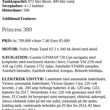
Tankkapacitet:
872 liter diesel. 400 liter vand.
Sovepladser:
4 i 2 kabiner
Motortimer:
500
Additional Features:
Princess 380
PRIS:
kr. 709.000 v/kurs 7,46 Euro 95.000
MOTOR:
Volvo Penta Tamd 62 2 x 340 hk diesel med aksel.
NAVIGATION:
Garmin GPSMAP 720 Gps navigator med
kortplotter med touchsreen skærm i farve, Garmin Vhf 210i med
AIS og GHS, Furuno 1751 radar, Autohelm ST6000 autopilot,
Autohelt fartmåler, Autohelt ekkolod, kompas, Benneth trimflaps,
ELEKTRISK UDSTYR:
Landstrøm med automatisk batterilader,
Victron automatisk batterilader, Victron Quatro 5 kw 220 volt
inverter, 2 stk. 200 amp forbrugs batterier, 4 stk. 120 amp. GEL
batterier fra 2017, Westerbeke 4 kw 220 volt generator med 450
timer, JT-Combi Jet bovpropel samt sternpropel, elektrisk ankerspil,
Jabsco elektrisk toilet på det ene toilet, mekanisk på det andet,
holding tank, varmtvands beholder på 29 liter fra 2014, 82 liters
holding tank fra 2014.