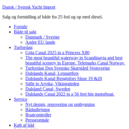
Dansk / Svensk Yacht Import
Salg og formidling af både fra 25 fod og op med diesel.
Forside
Både til salg
Danmark / Sverige
Andre EU lande
Turforslag
Göta Canal 2025 in a Princess X80
The most beautiful waterway in Scandinavia and best
beautiful scenery in Europe. Telemarks Canal Norway.
Turforslag Den Svenske Skærgård Vestsverige
Dalslands Kanal, Lennartfors
Dalslands Kanal Bengtsfors Sluse 19 &20
Säfle to Arvika, Vikingaleden
Dalsland Canal, Sweden
Dalslands Canal 2022 in a 56 feet big motorboat.
Service
Nyt design, renovering og ombygning
Bådudlejning
Boatcontroller
Presseomtale
Køb af båd