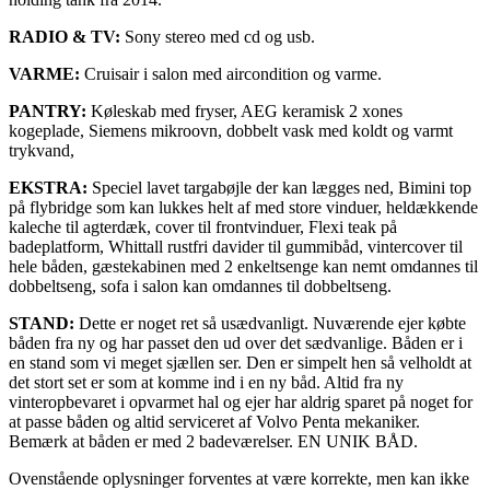
RADIO & TV:
Sony stereo med cd og usb.
VARME:
Cruisair i salon med aircondition og varme.
PANTRY:
Køleskab med fryser, AEG keramisk 2 xones
kogeplade, Siemens mikroovn, dobbelt vask med koldt og varmt
trykvand,
EKSTRA:
Speciel lavet targabøjle der kan lægges ned, Bimini top
på flybridge som kan lukkes helt af med store vinduer, heldækkende
kaleche til agterdæk, cover til frontvinduer, Flexi teak på
badeplatform, Whittall rustfri davider til gummibåd, vintercover til
hele båden, gæstekabinen med 2 enkeltsenge kan nemt omdannes til
dobbeltseng, sofa i salon kan omdannes til dobbeltseng.
STAND:
Dette er noget ret så usædvanligt. Nuværende ejer købte
båden fra ny og har passet den ud over det sædvanlige. Båden er i
en stand som vi meget sjællen ser. Den er simpelt hen så velholdt at
det stort set er som at komme ind i en ny båd. Altid fra ny
vinteropbevaret i opvarmet hal og ejer har aldrig sparet på noget for
at passe båden og altid serviceret af Volvo Penta mekaniker.
Bemærk at båden er med 2 badeværelser. EN UNIK BÅD.
Ovenstående oplysninger forventes at være korrekte, men kan ikke