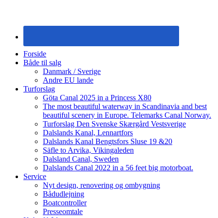
Forside
Både til salg
Danmark / Sverige
Andre EU lande
Turforslag
Göta Canal 2025 in a Princess X80
The most beautiful waterway in Scandinavia and best
beautiful scenery in Europe. Telemarks Canal Norway.
Turforslag Den Svenske Skærgård Vestsverige
Dalslands Kanal, Lennartfors
Dalslands Kanal Bengtsfors Sluse 19 &20
Säfle to Arvika, Vikingaleden
Dalsland Canal, Sweden
Dalslands Canal 2022 in a 56 feet big motorboat.
Service
Nyt design, renovering og ombygning
Bådudlejning
Boatcontroller
Presseomtale