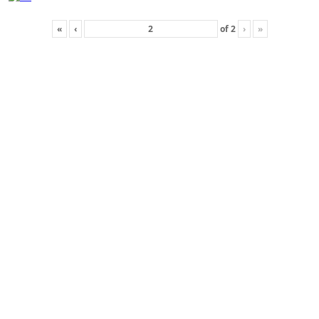
«
‹
of
2
›
»