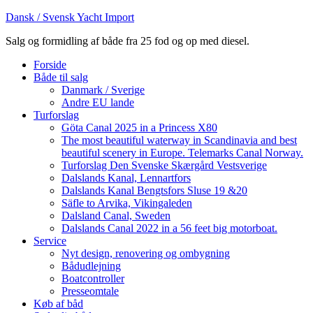
Dansk / Svensk Yacht Import
Salg og formidling af både fra 25 fod og op med diesel.
Forside
Både til salg
Danmark / Sverige
Andre EU lande
Turforslag
Göta Canal 2025 in a Princess X80
The most beautiful waterway in Scandinavia and best
beautiful scenery in Europe. Telemarks Canal Norway.
Turforslag Den Svenske Skærgård Vestsverige
Dalslands Kanal, Lennartfors
Dalslands Kanal Bengtsfors Sluse 19 &20
Säfle to Arvika, Vikingaleden
Dalsland Canal, Sweden
Dalslands Canal 2022 in a 56 feet big motorboat.
Service
Nyt design, renovering og ombygning
Bådudlejning
Boatcontroller
Presseomtale
Køb af båd