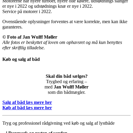
Motorerne har nyere turboer, nyere olie kølere, udstødnings slanger
er nye i 2022 og udstødnings knæ er nye i 2022.
Service på motorer i 2022.
Ovenstående oplysninger forventes at være korrekte, men kan ikke
garanteres.
©
Foto af Jan Wulff Møller
Alle fotos er beskyttet af loven om ophavsret og må kun benyttes
efter skriftlig tilladelse.
Køb og salg af båd
Skal din båd sælges?
Tryghed og erfaring –
med
Jan Wulff Møller
som din bådmægler.
Salg af båd læs mere her
Køb af båd læs mere her
Tryg og professionel rådgivning ved køb og salg af lystbåde