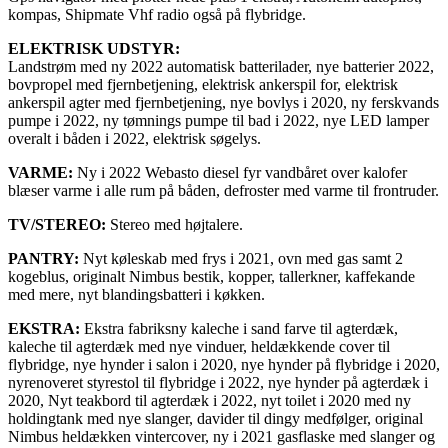
kompas, Shipmate Vhf radio også på flybridge.
ELEKTRISK UDSTYR:
Landstrøm med ny 2022 automatisk batterilader, nye batterier 2022,
bovpropel med fjernbetjening, elektrisk ankerspil for, elektrisk
ankerspil agter med fjernbetjening, nye bovlys i 2020, ny ferskvands
pumpe i 2022, ny tømnings pumpe til bad i 2022, nye LED lamper
overalt i båden i 2022, elektrisk søgelys.
VARME:
Ny i 2022 Webasto diesel fyr vandbåret over kalofer
blæser varme i alle rum på båden, defroster med varme til frontruder.
TV/STEREO:
Stereo med højtalere.
PANTRY:
Nyt køleskab med frys i 2021, ovn med gas samt 2
kogeblus, originalt Nimbus bestik, kopper, tallerkner, kaffekande
med mere, nyt blandingsbatteri i køkken.
EKSTRA:
Ekstra fabriksny kaleche i sand farve til agterdæk,
kaleche til agterdæk med nye vinduer, heldækkende cover til
flybridge, nye hynder i salon i 2020, nye hynder på flybridge i 2020,
nyrenoveret styrestol til flybridge i 2022, nye hynder på agterdæk i
2020, Nyt teakbord til agterdæk i 2022, nyt toilet i 2020 med ny
holdingtank med nye slanger, davider til dingy medfølger, original
Nimbus heldækken vintercover, ny i 2021 gasflaske med slanger og