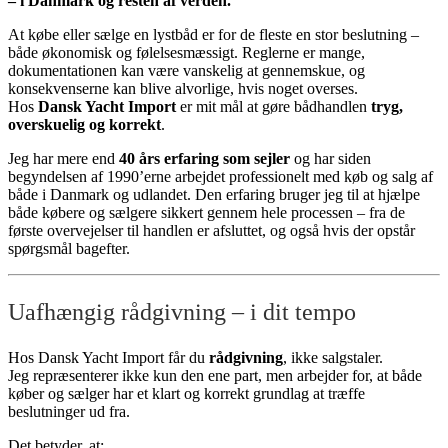
– i Danmark og resten af verden.
At købe eller sælge en lystbåd er for de fleste en stor beslutning –
både økonomisk og følelsesmæssigt. Reglerne er mange,
dokumentationen kan være vanskelig at gennemskue, og
konsekvenserne kan blive alvorlige, hvis noget overses.
Hos
Dansk Yacht Import
er mit mål at gøre bådhandlen
tryg,
overskuelig og korrekt
.
Jeg har mere end
40 års erfaring som sejler
og har siden
begyndelsen af 1990’erne arbejdet professionelt med køb og salg af
både i Danmark og udlandet. Den erfaring bruger jeg til at hjælpe
både købere og sælgere sikkert gennem hele processen – fra de
første overvejelser til handlen er afsluttet, og også hvis der opstår
spørgsmål bagefter.
Uafhængig rådgivning – i dit tempo
Hos Dansk Yacht Import får du
rådgivning
, ikke salgstaler.
Jeg repræsenterer ikke kun den ene part, men arbejder for, at både
køber og sælger har et klart og korrekt grundlag at træffe
beslutninger ud fra.
Det betyder, at: