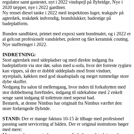
regulator samt gastestet, nyt i 2022 vindspejl på flybridge, Nye i
2020 tæpper, nye i 2022 gardiner.
Ny renset diesel tanke i 2022 med inspektions luger, teakgulv på
agterdæk, teakdørk indvendig, brandslukker, badestige på
badeplatform.
Bunden sandblæst, primet med expoxi samt bundmalet, og i 2022 er
al gelcoat profesionelt vandslebet, poleret og fået keramisk couting.
Nye stafferinger i 2022.
INDRETNING:
Stort agterdæk med sidepladser og med direkte indgang fra
badeplatform via stor dør, salon med u-sofa, hvor det forreste ryglæn
kan vippes, så der er dobblt siddeplads mod front vinduer,
styreplads, køkken med god skaabsplads og meget rummelige store
dybe skuffer.
Nedgang fra salon til mellemgang, hvor inden til forkahytten med
stor dobbeltseng forefindes, indgang til sidekabine med 2 enkelt
senge samt indgang til toiletrum med seperat bad.
Bemærk, at denne Nimbus har originalt fra Nimbus værftet den
store forlængede flybride.
STAND:
Der er mange faktura 10-15 år tilbage med profesionel
pasning samt servicering af båden. Der er original instrutions bøger
med mere: