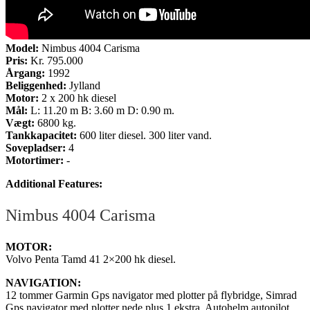
Model:
Nimbus 4004 Carisma
Pris:
Kr. 795.000
Årgang:
1992
Beliggenhed:
Jylland
Motor:
2 x 200 hk diesel
Mål:
L: 11.20 m B: 3.60 m D: 0.90 m.
Vægt:
6800 kg.
Tankkapacitet:
600 liter diesel. 300 liter vand.
Sovepladser:
4
Motortimer:
-
Additional Features:
Nimbus 4004 Carisma
MOTOR:
Volvo Penta Tamd 41 2×200 hk diesel.
NAVIGATION:
12 tommer Garmin Gps navigator med plotter på flybridge, Simrad
Gps navigator med plotter nede plus 1 ekstra, Autohelm autopilot,