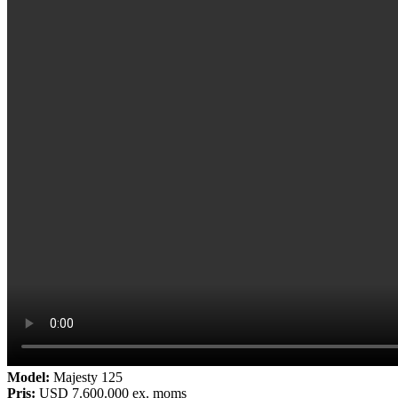
Model:
Majesty 125
Pris:
USD 7.600.000 ex. moms