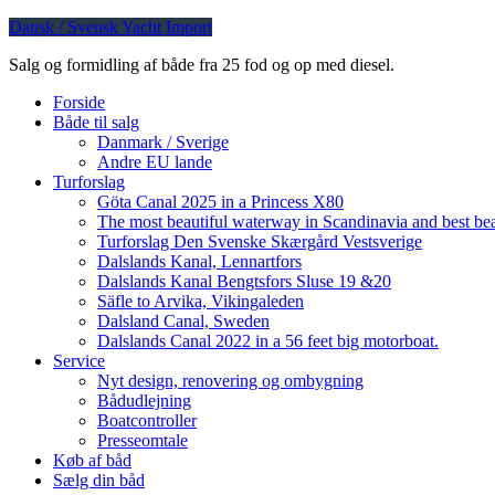
Dansk / Svensk Yacht Import
Salg og formidling af både fra 25 fod og op med diesel.
Forside
Både til salg
Danmark / Sverige
Andre EU lande
Turforslag
Göta Canal 2025 in a Princess X80
The most beautiful waterway in Scandinavia and best be
Turforslag Den Svenske Skærgård Vestsverige
Dalslands Kanal, Lennartfors
Dalslands Kanal Bengtsfors Sluse 19 &20
Säfle to Arvika, Vikingaleden
Dalsland Canal, Sweden
Dalslands Canal 2022 in a 56 feet big motorboat.
Service
Nyt design, renovering og ombygning
Bådudlejning
Boatcontroller
Presseomtale
Køb af båd
Sælg din båd