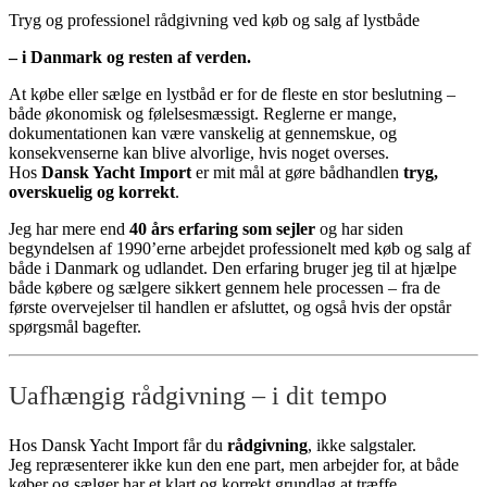
Tryg og professionel rådgivning ved køb og salg af lystbåde
– i Danmark og resten af verden.
At købe eller sælge en lystbåd er for de fleste en stor beslutning –
både økonomisk og følelsesmæssigt. Reglerne er mange,
dokumentationen kan være vanskelig at gennemskue, og
konsekvenserne kan blive alvorlige, hvis noget overses.
Hos
Dansk Yacht Import
er mit mål at gøre bådhandlen
tryg,
overskuelig og korrekt
.
Jeg har mere end
40 års erfaring som sejler
og har siden
begyndelsen af 1990’erne arbejdet professionelt med køb og salg af
både i Danmark og udlandet. Den erfaring bruger jeg til at hjælpe
både købere og sælgere sikkert gennem hele processen – fra de
første overvejelser til handlen er afsluttet, og også hvis der opstår
spørgsmål bagefter.
Uafhængig rådgivning – i dit tempo
Hos Dansk Yacht Import får du
rådgivning
, ikke salgstaler.
Jeg repræsenterer ikke kun den ene part, men arbejder for, at både
køber og sælger har et klart og korrekt grundlag at træffe