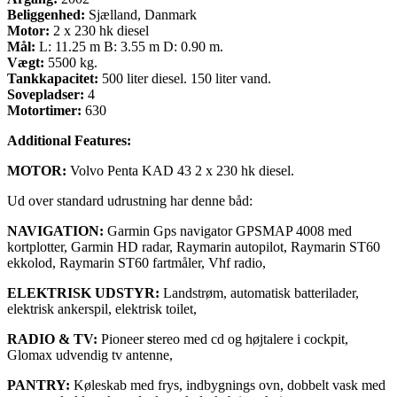
Beliggenhed:
Sjælland, Danmark
Motor:
2 x 230 hk diesel
Mål:
L: 11.25 m B: 3.55 m D: 0.90 m.
Vægt:
5500 kg.
Tankkapacitet:
500 liter diesel. 150 liter vand.
Sovepladser:
4
Motortimer:
630
Additional Features:
MOTOR:
Volvo Penta KAD 43 2 x 230 hk diesel.
Ud over standard udrustning har denne båd:
NAVIGATION:
Garmin Gps navigator GPSMAP 4008 med
kortplotter, Garmin HD radar, Raymarin autopilot, Raymarin ST60
ekkolod, Raymarin ST60 fartmåler, Vhf radio,
ELEKTRISK UDSTYR:
Landstrøm, automatisk batterilader,
elektrisk ankerspil, elektrisk toilet,
RADIO & TV:
Pioneer
s
tereo med cd og højtalere i cockpit,
Glomax udvendig tv antenne,
PANTRY:
Køleskab med frys, indbygnings ovn, dobbelt vask med