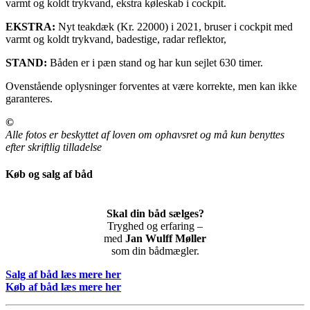
varmt og koldt trykvand, ekstra køleskab i cockpit.
EKSTRA:
Nyt teakdæk (Kr. 22000) i 2021, bruser i cockpit med
varmt og koldt trykvand, badestige, radar reflektor,
STAND:
Båden er i pæn stand og har kun sejlet 630 timer.
Ovenstående oplysninger forventes at være korrekte, men kan ikke
garanteres.
©
Alle fotos er beskyttet af loven om ophavsret og må kun benyttes
efter skriftlig tilladelse
Køb og salg af båd
Skal din båd sælges?
Tryghed og erfaring –
med
Jan Wulff Møller
som din bådmægler.
Salg af båd læs mere her
Køb af båd læs mere her