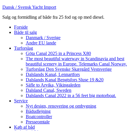
Dansk / Svensk Yacht Import
Salg og formidling af både fra 25 fod og op med diesel.
Forside
Både til salg
Danmark / Sverige
Andre EU lande
Turforslag
Göta Canal 2025 in a Princess X80
The most beautiful waterway in Scandinavia and best
beautiful scenery in Europe. Telemarks Canal Norway.
Turforslag Den Svenske Skærgård Vestsverige
Dalslands Kanal, Lennartfors
Dalslands Kanal Bengtsfors Sluse 19 &20
Säfle to Arvika, Vikingaleden
Dalsland Canal, Sweden
Dalslands Canal 2022 in a 56 feet big motorboat.
Service
Nyt design, renovering og ombygning
Bådudlejning
Boatcontroller
Presseomtale
Køb af båd