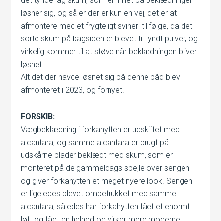
det tynde lag skum, som er limet på beklædningen
løsner sig, og så er der er kun en vej, det er at
afmontere med et frygteligt svineri til følge, da det
sorte skum på bagsiden er blevet til tyndt pulver, og
virkelig kommer til at støve når beklædningen bliver
løsnet.
Alt det der havde løsnet sig på denne båd blev
afmonteret i 2023, og fornyet.
FORSKIB:
Vægbeklædning i forkahytten er udskiftet med
alcantara, og samme alcantara er brugt på
udskårne plader beklædt med skum, som er
monteret på de gammeldags spejle over sengen
og giver forkahytten et meget nyere look. Sengen
er ligeledes blevet ombetrukket med samme
alcantara, således har forkahytten fået et enormt
løft og fået en helhed og virker mere moderne.