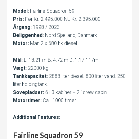
Model:
Fairline Squadron 59
Pris:
Før Kr. 2.495.000 NU Kr. 2.395.000
Årgang:
1998 / 2023
Beliggenhed:
Nord Sjælland, Danmark
Motor:
Man 2 x 680 hk diesel.
Mål:
L: 18.21 m B: 4.72 m D: 1.17 117m.
Vægt:
22000 kg.
Tankkapacitet:
2888 liter diesel. 800 liter vand. 250
liter holdingtank.
Sovepladser:
6 i 3 kabiner + 2 i crew cabin.
Motortimer:
Ca . 1000 timer.
Additional Features:
Fairline Squadron 59