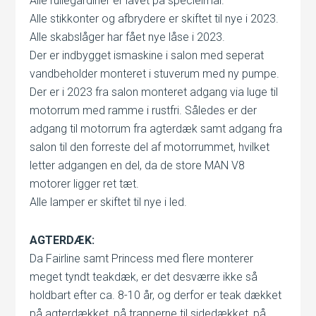
Alle rullegardiner er lavet på specielmål.
Alle stikkonter og afbrydere er skiftet til nye i 2023.
Alle skabslåger har fået nye låse i 2023.
Der er indbygget ismaskine i salon med seperat
vandbeholder monteret i stuverum med ny pumpe.
Der er i 2023 fra salon monteret adgang via luge til
motorrum med ramme i rustfri. Således er der
adgang til motorrum fra agterdæk samt adgang fra
salon til den forreste del af motorrummet, hvilket
letter adgangen en del, da de store MAN V8
motorer ligger ret tæt.
Alle lamper er skiftet til nye i led.
AGTERDÆK:
Da Fairline samt Princess med flere monterer
meget tyndt teakdæk, er det desværre ikke så
holdbart efter ca. 8-10 år, og derfor er teak dækket
på agterdækket, på trapperne til sidedækket, på