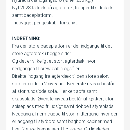
Hydraulisk landgangsbro (løfter 250 kg.)
Nyt 2023 Isiteek på agterdæk, trapper til sidedæk
samt badeplatform.
Indbygget pengeskab i forkahyt.
INDRETNING:
Fra den store badeplatforn er der indgange til det
store agterdæk i begge sider.
Og det er virkeligt et stort agterdæk, hvor
nedgangen til crew cabin også er.
Direkte indgang fra agterdæk til den store salon,
som er opdelt i 2 niveauer. Nederste niveau består
af stor rundsidde sofa, 1 enkelt sofa samt
skabsplads. Øverste niveau består af køkken, stor
spiseplads med fri udsigt samt dobbelt styreplads.
Nedgang af nem trappe til stor midtergang, hvor der
er adgang til styrbord samt bagbord kabiner med
hver 2 enkeltsenge samt højskabe. Og ligeledes