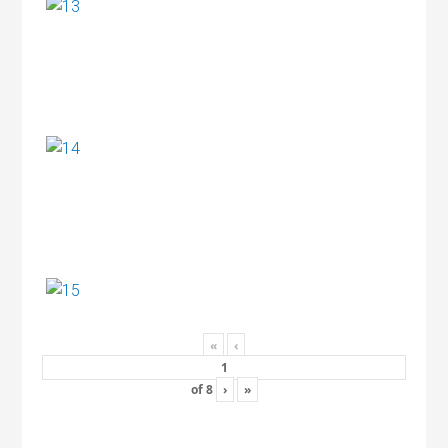
«
‹
of
8
›
»