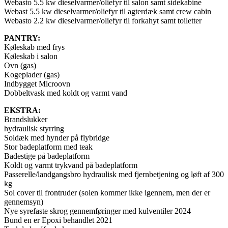
Webasto 5.5 kw dieselvarmer/oliefyr til salon samt sidekabine
Webast 5.5 kw dieselvarmer/oliefyr til agterdæk samt crew cabin
Webasto 2.2 kw dieselvarmer/oliefyr til forkahyt samt toiletter
PANTRY:
Køleskab med frys
Køleskab i salon
Ovn (gas)
Kogeplader (gas)
Indbygget Microovn
Dobbeltvask med koldt og varmt vand
EKSTRA:
Brandslukker
hydraulisk styrring
Soldæk med hynder på flybridge
Stor badeplatform med teak
Badestige på badeplatform
Koldt og varmt trykvand på badeplatform
Passerelle/landgangsbro hydraulisk med fjernbetjening og løft af 300
kg
Sol cover til frontruder (solen kommer ikke igennem, men der er
gennemsyn)
Nye syrefaste skrog gennemføringer med kulventiler 2024
Bund en er Epoxi behandlet 2021