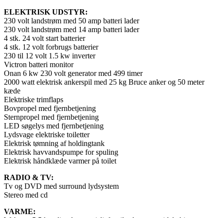
ELEKTRISK UDSTYR:
230 volt landstrøm med 50 amp batteri lader
230 volt landstrøm med 14 amp batteri lader
4 stk. 24 volt start batterier
4 stk. 12 volt forbrugs batterier
230 til 12 volt 1.5 kw inverter
Victron batteri monitor
Onan 6 kw 230 volt generator med 499 timer
2000 watt elektrisk ankerspil med 25 kg Bruce anker og 50 meter
kæde
Elektriske trimflaps
Bovpropel med fjernbetjening
Sternpropel med fjernbetjening
LED søgelys med fjernbetjening
Lydsvage elektriske toiletter
Elektrisk tømning af holdingtank
Elektrisk havvandspumpe for spuling
Elektrisk håndklæde varmer på toilet
RADIO & TV:
Tv og DVD med surround lydsystem
Stereo med cd
VARME: