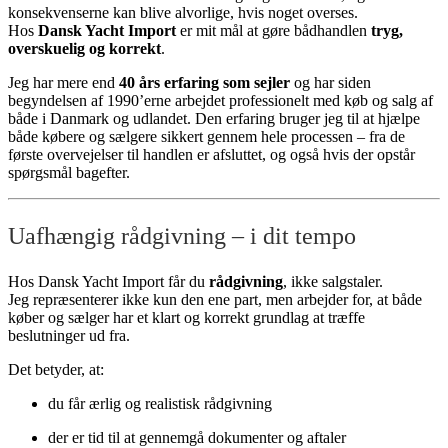
konsekvenserne kan blive alvorlige, hvis noget overses.
Hos
Dansk Yacht Import
er mit mål at gøre bådhandlen
tryg,
overskuelig og korrekt
.
Jeg har mere end
40 års erfaring som sejler
og har siden
begyndelsen af 1990’erne arbejdet professionelt med køb og salg af
både i Danmark og udlandet. Den erfaring bruger jeg til at hjælpe
både købere og sælgere sikkert gennem hele processen – fra de
første overvejelser til handlen er afsluttet, og også hvis der opstår
spørgsmål bagefter.
Uafhængig rådgivning – i dit tempo
Hos Dansk Yacht Import får du
rådgivning
, ikke salgstaler.
Jeg repræsenterer ikke kun den ene part, men arbejder for, at både
køber og sælger har et klart og korrekt grundlag at træffe
beslutninger ud fra.
Det betyder, at:
du får ærlig og realistisk rådgivning
der er tid til at gennemgå dokumenter og aftaler