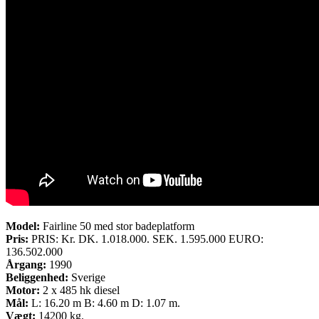
Model:
Fairline 50 med stor badeplatform
Pris:
PRIS: Kr. DK. 1.018.000. SEK. 1.595.000 EURO:
136.502.000
Årgang:
1990
Beliggenhed:
Sverige
Motor:
2 x 485 hk diesel
Mål:
L: 16.20 m B: 4.60 m D: 1.07 m.
Vægt:
14200 kg.