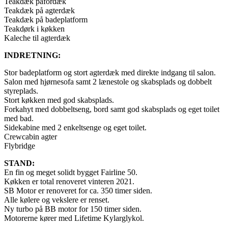
Teakdæk påfordæk
Teakdæk på agterdæk
Teakdæk på badeplatform
Teakdørk i køkken
Kaleche til agterdæk
INDRETNING:
Stor badeplatform og stort agterdæk med direkte indgang til salon.
Salon med hjørnesofa samt 2 lænestole og skabsplads og dobbelt
styreplads.
Stort køkken med god skabsplads.
Forkahyt med dobbeltseng, bord samt god skabsplads og eget toilet
med bad.
Sidekabine med 2 enkeltsenge og eget toilet.
Crewcabin agter
Flybridge
STAND:
En fin og meget solidt bygget Fairline 50.
Køkken er total renoveret vinteren 2021.
SB Motor er renoveret for ca. 350 timer siden.
Alle kølere og vekslere er renset.
Ny turbo på BB motor for 150 timer siden.
Motorerne kører med Lifetime Kylarglykol.