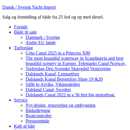
Dansk / Svensk Yacht Import
Salg og formidling af både fra 25 fod og op med diesel.
Forside
Både til salg
Danmark / Sverige
Andre EU lande
Turforslag
Göta Canal 2025 in a Princess X80
The most beautiful waterway in Scandinavia and best
beautiful scenery in Europe. Telemarks Canal Norway.
Turforslag Den Svenske Skærgård Vestsverige
Dalslands Kanal, Lennartfors
Dalslands Kanal Bengtsfors Sluse 19 &20
Säfle to Arvika, Vikingaleden
Dalsland Canal, Sweden
Dalslands Canal 2022 in a 56 feet big motorboat.
Service
Nyt design, renovering og ombygning
Bådudlejning
Boatcontroller
Presseomtale
Køb af båd