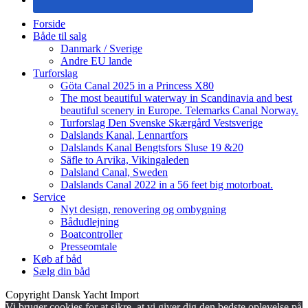
Forside
Både til salg
Danmark / Sverige
Andre EU lande
Turforslag
Göta Canal 2025 in a Princess X80
The most beautiful waterway in Scandinavia and best
beautiful scenery in Europe. Telemarks Canal Norway.
Turforslag Den Svenske Skærgård Vestsverige
Dalslands Kanal, Lennartfors
Dalslands Kanal Bengtsfors Sluse 19 &20
Säfle to Arvika, Vikingaleden
Dalsland Canal, Sweden
Dalslands Canal 2022 in a 56 feet big motorboat.
Service
Nyt design, renovering og ombygning
Bådudlejning
Boatcontroller
Presseomtale
Køb af båd
Sælg din båd
Copyright Dansk Yacht Import
Vi bruger cookies for at sikre, at vi giver dig den bedste oplevelse på