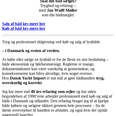
Skal din båd sælges?
Tryghed og erfaring –
med
Jan Wulff Møller
som din bådmægler.
Salg af båd læs mere her
Køb af båd læs mere her
Tryg og professionel rådgivning ved køb og salg af lystbåde
– i Danmark og resten af verden.
At købe eller sælge en lystbåd er for de fleste en stor beslutning –
både økonomisk og følelsesmæssigt. Reglerne er mange,
dokumentationen kan være vanskelig at gennemskue, og
konsekvenserne kan blive alvorlige, hvis noget overses.
Hos
Dansk Yacht Import
er mit mål at gøre bådhandlen
tryg,
overskuelig og korrekt
.
Jeg har mere end
40 års erfaring som sejler
og har siden
begyndelsen af 1990’erne arbejdet professionelt med køb og salg af
både i Danmark og udlandet. Den erfaring bruger jeg til at hjælpe
både købere og sælgere sikkert gennem hele processen – fra de
første overvejelser til handlen er afsluttet, og også hvis der opstår
spørgsmål bagefter.