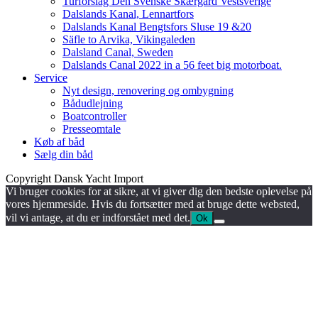
Turforslag Den Svenske Skærgård Vestsverige
Dalslands Kanal, Lennartfors
Dalslands Kanal Bengtsfors Sluse 19 &20
Säfle to Arvika, Vikingaleden
Dalsland Canal, Sweden
Dalslands Canal 2022 in a 56 feet big motorboat.
Service
Nyt design, renovering og ombygning
Bådudlejning
Boatcontroller
Presseomtale
Køb af båd
Sælg din båd
Copyright Dansk Yacht Import
Vi bruger cookies for at sikre, at vi giver dig den bedste oplevelse på
vores hjemmeside. Hvis du fortsætter med at bruge dette websted,
vil vi antage, at du er indforstået med det.
Ok