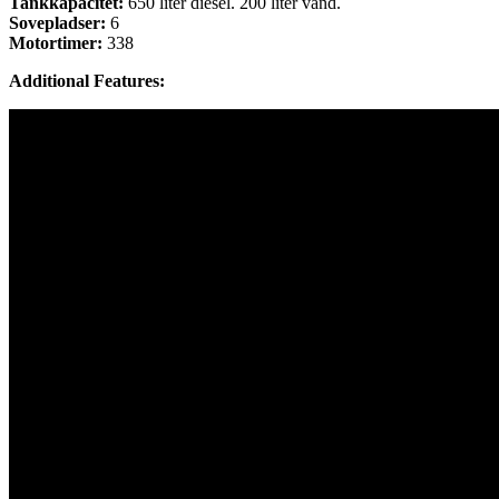
Tankkapacitet:
650 liter diesel. 200 liter vand.
Sovepladser:
6
Motortimer:
338
Additional Features: