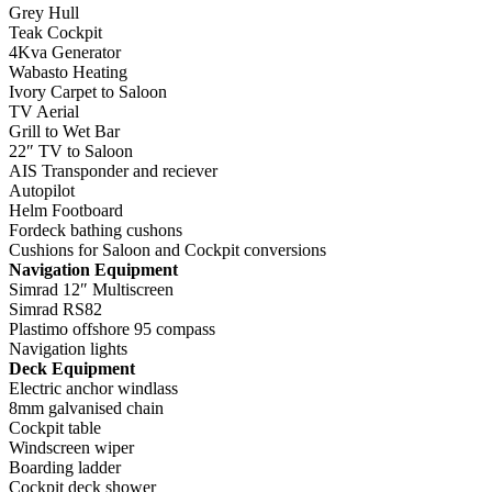
Grey Hull
Teak Cockpit
4Kva Generator
Wabasto Heating
Ivory Carpet to Saloon
TV Aerial
Grill to Wet Bar
22″ TV to Saloon
AIS Transponder and reciever
Autopilot
Helm Footboard
Fordeck bathing cushons
Cushions for Saloon and Cockpit conversions
Navigation Equipment
Simrad 12″ Multiscreen
Simrad RS82
Plastimo offshore 95 compass
Navigation lights
Deck Equipment
Electric anchor windlass
8mm galvanised chain
Cockpit table
Windscreen wiper
Boarding ladder
Cockpit deck shower