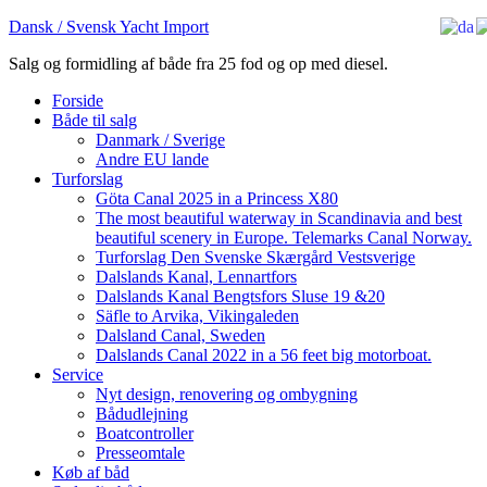
Dansk / Svensk Yacht Import
Salg og formidling af både fra 25 fod og op med diesel.
Forside
Både til salg
Danmark / Sverige
Andre EU lande
Turforslag
Göta Canal 2025 in a Princess X80
The most beautiful waterway in Scandinavia and best
beautiful scenery in Europe. Telemarks Canal Norway.
Turforslag Den Svenske Skærgård Vestsverige
Dalslands Kanal, Lennartfors
Dalslands Kanal Bengtsfors Sluse 19 &20
Säfle to Arvika, Vikingaleden
Dalsland Canal, Sweden
Dalslands Canal 2022 in a 56 feet big motorboat.
Service
Nyt design, renovering og ombygning
Bådudlejning
Boatcontroller
Presseomtale
Køb af båd