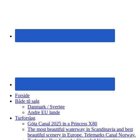
Forside
Både til salg
Danmark / Sverige
Andre EU lande
Turforslag
Göta Canal 2025 in a Princess X80
The most beautiful waterway in Scandinavia and best
beautiful scenery in Europe. Telemarks Canal Norway.