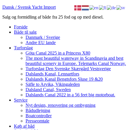
Dansk / Svensk Yacht Import
Salg og formidling af både fra 25 fod og op med diesel.
Forside
Både til salg
Danmark / Sverige
Andre EU lande
Turforslag
Göta Canal 2025 in a Princess X80
The most beautiful waterway in Scandinavia and best
beautiful scenery in Europe. Telemarks Canal Norway.
Turforslag Den Svenske Skærgård Vestsverige
Dalslands Kanal, Lennartfors
Dalslands Kanal Bengtsfors Sluse 19 &20
Säfle to Arvika, Vikingaleden
Dalsland Canal, Sweden
Dalslands Canal 2022 in a 56 feet big motorboat.
Service
Nyt design, renovering og ombygning
Bådudlejning
Boatcontroller
Presseomtale
Køb af båd