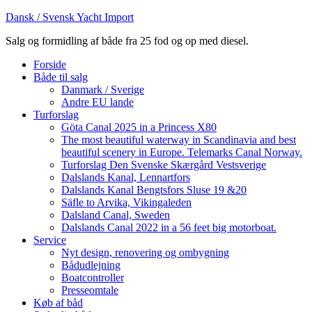
Dansk / Svensk Yacht Import
Salg og formidling af både fra 25 fod og op med diesel.
Forside
Både til salg
Danmark / Sverige
Andre EU lande
Turforslag
Göta Canal 2025 in a Princess X80
The most beautiful waterway in Scandinavia and best
beautiful scenery in Europe. Telemarks Canal Norway.
Turforslag Den Svenske Skærgård Vestsverige
Dalslands Kanal, Lennartfors
Dalslands Kanal Bengtsfors Sluse 19 &20
Säfle to Arvika, Vikingaleden
Dalsland Canal, Sweden
Dalslands Canal 2022 in a 56 feet big motorboat.
Service
Nyt design, renovering og ombygning
Bådudlejning
Boatcontroller
Presseomtale
Køb af båd