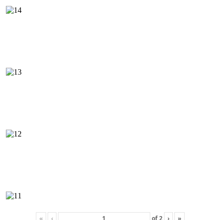
«
‹
of
2
›
»