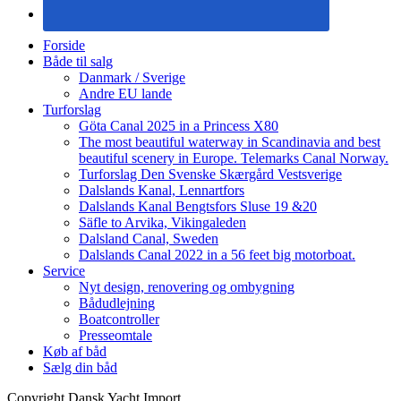
Forside
Både til salg
Danmark / Sverige
Andre EU lande
Turforslag
Göta Canal 2025 in a Princess X80
The most beautiful waterway in Scandinavia and best
beautiful scenery in Europe. Telemarks Canal Norway.
Turforslag Den Svenske Skærgård Vestsverige
Dalslands Kanal, Lennartfors
Dalslands Kanal Bengtsfors Sluse 19 &20
Säfle to Arvika, Vikingaleden
Dalsland Canal, Sweden
Dalslands Canal 2022 in a 56 feet big motorboat.
Service
Nyt design, renovering og ombygning
Bådudlejning
Boatcontroller
Presseomtale
Køb af båd
Sælg din båd
Copyright Dansk Yacht Import