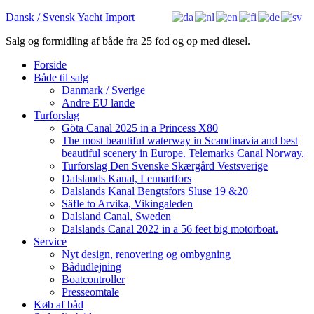
Dansk / Svensk Yacht Import
Salg og formidling af både fra 25 fod og op med diesel.
Forside
Både til salg
Danmark / Sverige
Andre EU lande
Turforslag
Göta Canal 2025 in a Princess X80
The most beautiful waterway in Scandinavia and best
beautiful scenery in Europe. Telemarks Canal Norway.
Turforslag Den Svenske Skærgård Vestsverige
Dalslands Kanal, Lennartfors
Dalslands Kanal Bengtsfors Sluse 19 &20
Säfle to Arvika, Vikingaleden
Dalsland Canal, Sweden
Dalslands Canal 2022 in a 56 feet big motorboat.
Service
Nyt design, renovering og ombygning
Bådudlejning
Boatcontroller
Presseomtale
Køb af båd