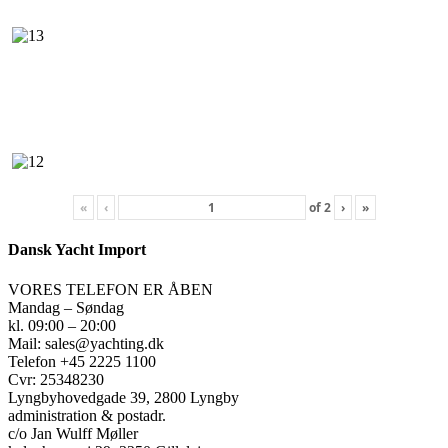
«
‹
of
2
›
»
Dansk Yacht Import
VORES TELEFON ER ÅBEN
Mandag – Søndag
kl. 09:00 – 20:00
Mail: sales@yachting.dk
Telefon +45 2225 1100
Cvr: 25348230
Lyngbyhovedgade 39, 2800 Lyngby
administration & postadr.
c/o Jan Wulff Møller