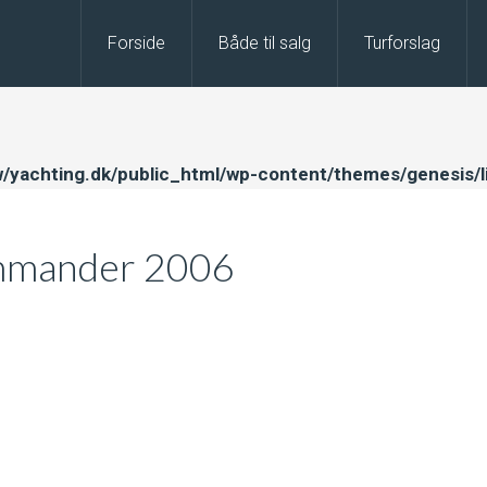
Forside
Både til salg
Turforslag
/yachting.dk/public_html/wp-content/themes/genesis/l
mmander 2006