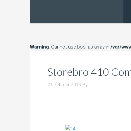
Warning
: Cannot use bool as array in
/var/www
Storebro 410 Co
21. februar 2019
By