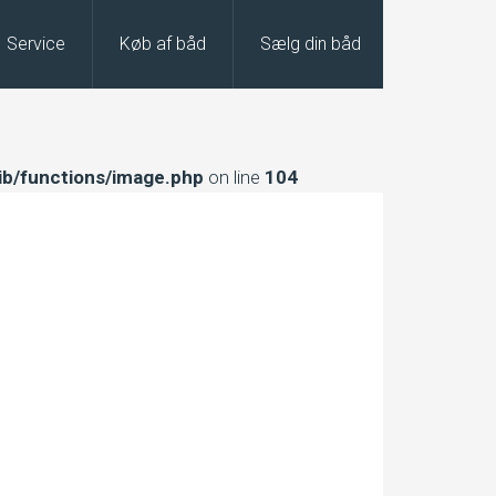
Service
Køb af båd
Sælg din båd
ib/functions/image.php
on line
104