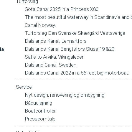
Turforslag
Göta Canal 2025 in a Princess X80
The most beautiful waterway in Scandinavia and b
Canal Norway.
Turforslag Den Svenske Skærgård Vestsverige
Dalslands Kanal, Lennartfors
Dalslands Kanal Bengtsfors Sluse 19 &20
da
Säfle to Arvika, Vikingaleden
Dalsland Canal, Sweden
Dalslands Canal 2022 in a 56 feet big motorboat.
Service
Nyt design, renovering og ombygning
Bådudlejning
Boatcontroller
Presseomtale