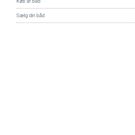
Køb af båd
Sælg din båd