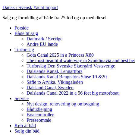
Dansk / Svensk Yacht Import
Salg og formidling af både fra 25 fod og op med diesel.
Forside
Både til salg
Danmark / Sverige
Andre EU lande
Turforslag
Göta Canal 2025 in a Princess X80
The most beautiful waterway in Scandinavia and best be
Turforslag Den Svenske Skærgård Vestsverige
Dalslands Kanal, Lennartfors
Dalslands Kanal Bengtsfors Sluse 19 &20
Säfle to Arvika, Vikingaleden
Dalsland Canal, Sweden
Dalslands Canal 2022 in a 56 feet big motorboat.
Service
Nyt design, renovering og ombygning
Bådudlejning
Boatcontroller
Presseomtale
Køb af båd
Sælg din båd