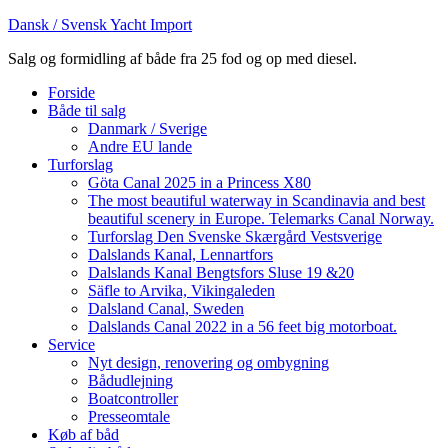
Dansk / Svensk Yacht Import
Salg og formidling af både fra 25 fod og op med diesel.
Forside
Både til salg
Danmark / Sverige
Andre EU lande
Turforslag
Göta Canal 2025 in a Princess X80
The most beautiful waterway in Scandinavia and best
beautiful scenery in Europe. Telemarks Canal Norway.
Turforslag Den Svenske Skærgård Vestsverige
Dalslands Kanal, Lennartfors
Dalslands Kanal Bengtsfors Sluse 19 &20
Säfle to Arvika, Vikingaleden
Dalsland Canal, Sweden
Dalslands Canal 2022 in a 56 feet big motorboat.
Service
Nyt design, renovering og ombygning
Bådudlejning
Boatcontroller
Presseomtale
Køb af båd