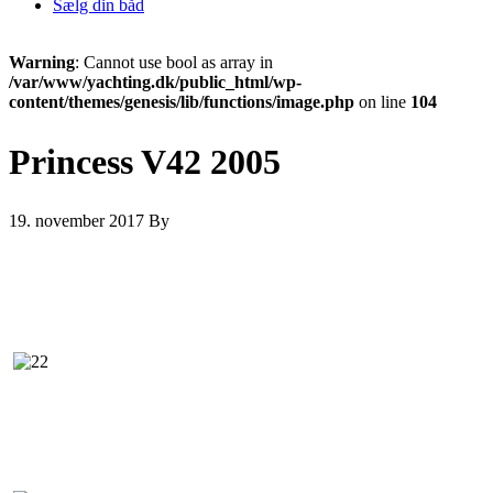
Sælg din båd
Warning
: Cannot use bool as array in
/var/www/yachting.dk/public_html/wp-
content/themes/genesis/lib/functions/image.php
on line
104
Princess V42 2005
19. november 2017
By