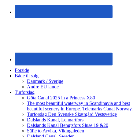
Forside
Både til salg
Danmark / Sverige
Andre EU lande
Turforslag
Göta Canal 2025 in a Princess X80
The most beautiful waterway in Scandinavia and best
beautiful scenery in Europe. Telemarks Canal Norway.
Turforslag Den Svenske Skærgård Vestsverige
Dalslands Kanal, Lennartfors
Dalslands Kanal Bengtsfors Sluse 19 &20
Säfle to Arvika, Vikingaleden
Dalsland Canal, Sweden