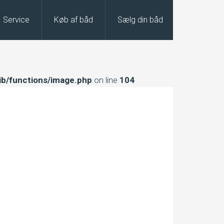
Service
Køb af båd
Sælg din båd
ib/functions/image.php
on line
104