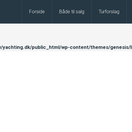
Forside
Både til salg
Turforslag
/yachting.dk/public_html/wp-content/themes/genesis/l