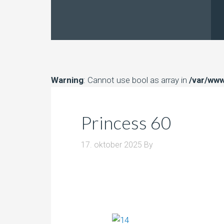
Warning
: Cannot use bool as array in
/var/www
Princess 60
17. oktober 2025
By