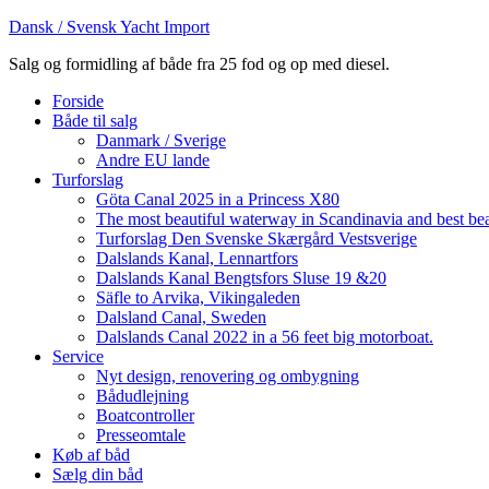
Dansk / Svensk Yacht Import
Salg og formidling af både fra 25 fod og op med diesel.
Forside
Både til salg
Danmark / Sverige
Andre EU lande
Turforslag
Göta Canal 2025 in a Princess X80
The most beautiful waterway in Scandinavia and best be
Turforslag Den Svenske Skærgård Vestsverige
Dalslands Kanal, Lennartfors
Dalslands Kanal Bengtsfors Sluse 19 &20
Säfle to Arvika, Vikingaleden
Dalsland Canal, Sweden
Dalslands Canal 2022 in a 56 feet big motorboat.
Service
Nyt design, renovering og ombygning
Bådudlejning
Boatcontroller
Presseomtale
Køb af båd
Sælg din båd