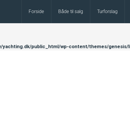
Forside
Både til salg
Turforslag
/yachting.dk/public_html/wp-content/themes/genesis/l