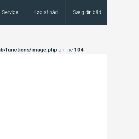
Service
Køb af båd
Sælg din båd
ib/functions/image.php
on line
104