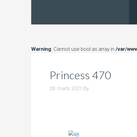
Warning
: Cannot use bool as array in
/var/www
Princess 470
28. marts 2021
By