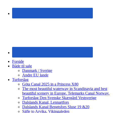
Forside
Både til salg
Danmark / Sverige
Andre EU lande
Turforslag
Göta Canal 2025 in a Princess X80
The most beautiful waterway in Scandinavia and best
beautiful scenery in Europe. Telemarks Canal Norway.
Turforslag Den Svenske Skærgård Vestsverige
Dalslands Kanal, Lennartfors
Dalslands Kanal Bengtsfors Sluse 19 &20
Säfle to Arvika, Vikingaleden