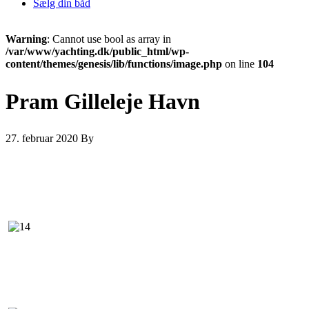
Sælg din båd
Warning
: Cannot use bool as array in
/var/www/yachting.dk/public_html/wp-
content/themes/genesis/lib/functions/image.php
on line
104
Pram Gilleleje Havn
27. februar 2020
By