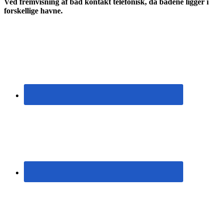
Ved fremvisning af båd kontakt telefonisk, da bådene ligger i
forskellige havne.