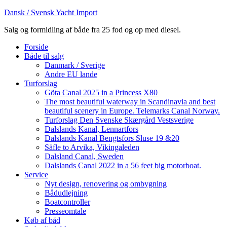
Dansk / Svensk Yacht Import
Salg og formidling af både fra 25 fod og op med diesel.
Forside
Både til salg
Danmark / Sverige
Andre EU lande
Turforslag
Göta Canal 2025 in a Princess X80
The most beautiful waterway in Scandinavia and best
beautiful scenery in Europe. Telemarks Canal Norway.
Turforslag Den Svenske Skærgård Vestsverige
Dalslands Kanal, Lennartfors
Dalslands Kanal Bengtsfors Sluse 19 &20
Säfle to Arvika, Vikingaleden
Dalsland Canal, Sweden
Dalslands Canal 2022 in a 56 feet big motorboat.
Service
Nyt design, renovering og ombygning
Bådudlejning
Boatcontroller
Presseomtale
Køb af båd