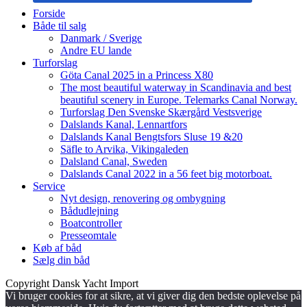
Forside
Både til salg
Danmark / Sverige
Andre EU lande
Turforslag
Göta Canal 2025 in a Princess X80
The most beautiful waterway in Scandinavia and best
beautiful scenery in Europe. Telemarks Canal Norway.
Turforslag Den Svenske Skærgård Vestsverige
Dalslands Kanal, Lennartfors
Dalslands Kanal Bengtsfors Sluse 19 &20
Säfle to Arvika, Vikingaleden
Dalsland Canal, Sweden
Dalslands Canal 2022 in a 56 feet big motorboat.
Service
Nyt design, renovering og ombygning
Bådudlejning
Boatcontroller
Presseomtale
Køb af båd
Sælg din båd
Copyright Dansk Yacht Import
Vi bruger cookies for at sikre, at vi giver dig den bedste oplevelse på