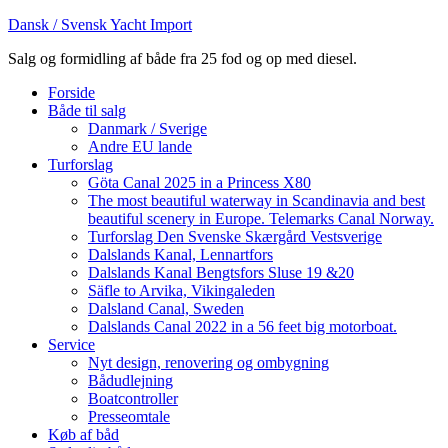
Dansk / Svensk Yacht Import
Salg og formidling af både fra 25 fod og op med diesel.
Forside
Både til salg
Danmark / Sverige
Andre EU lande
Turforslag
Göta Canal 2025 in a Princess X80
The most beautiful waterway in Scandinavia and best
beautiful scenery in Europe. Telemarks Canal Norway.
Turforslag Den Svenske Skærgård Vestsverige
Dalslands Kanal, Lennartfors
Dalslands Kanal Bengtsfors Sluse 19 &20
Säfle to Arvika, Vikingaleden
Dalsland Canal, Sweden
Dalslands Canal 2022 in a 56 feet big motorboat.
Service
Nyt design, renovering og ombygning
Bådudlejning
Boatcontroller
Presseomtale
Køb af båd