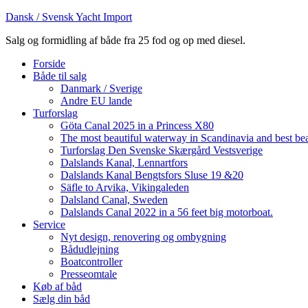
Dansk / Svensk Yacht Import
Salg og formidling af både fra 25 fod og op med diesel.
Forside
Både til salg
Danmark / Sverige
Andre EU lande
Turforslag
Göta Canal 2025 in a Princess X80
The most beautiful waterway in Scandinavia and best be
Turforslag Den Svenske Skærgård Vestsverige
Dalslands Kanal, Lennartfors
Dalslands Kanal Bengtsfors Sluse 19 &20
Säfle to Arvika, Vikingaleden
Dalsland Canal, Sweden
Dalslands Canal 2022 in a 56 feet big motorboat.
Service
Nyt design, renovering og ombygning
Bådudlejning
Boatcontroller
Presseomtale
Køb af båd
Sælg din båd