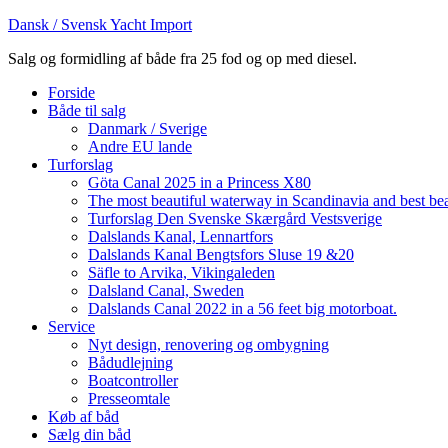
Dansk / Svensk Yacht Import
Salg og formidling af både fra 25 fod og op med diesel.
Forside
Både til salg
Danmark / Sverige
Andre EU lande
Turforslag
Göta Canal 2025 in a Princess X80
The most beautiful waterway in Scandinavia and best be
Turforslag Den Svenske Skærgård Vestsverige
Dalslands Kanal, Lennartfors
Dalslands Kanal Bengtsfors Sluse 19 &20
Säfle to Arvika, Vikingaleden
Dalsland Canal, Sweden
Dalslands Canal 2022 in a 56 feet big motorboat.
Service
Nyt design, renovering og ombygning
Bådudlejning
Boatcontroller
Presseomtale
Køb af båd
Sælg din båd