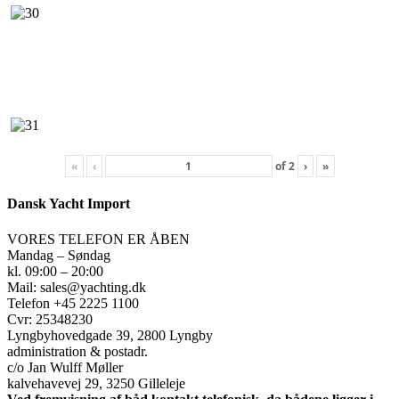
«
‹
of
2
›
»
Dansk Yacht Import
VORES TELEFON ER ÅBEN
Mandag – Søndag
kl. 09:00 – 20:00
Mail: sales@yachting.dk
Telefon +45 2225 1100
Cvr: 25348230
Lyngbyhovedgade 39, 2800 Lyngby
administration & postadr.
c/o Jan Wulff Møller
kalvehavevej 29, 3250 Gilleleje