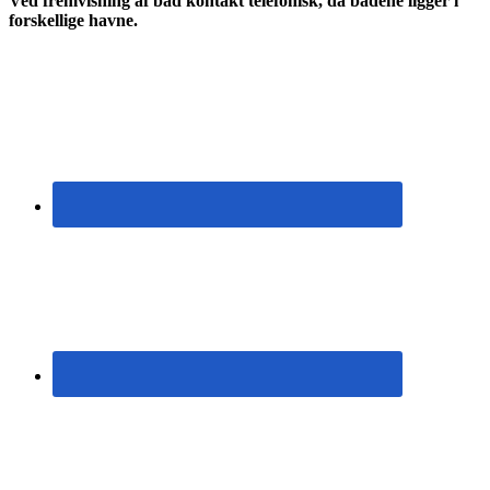
Ved fremvisning af båd kontakt telefonisk, da bådene ligger i
forskellige havne.