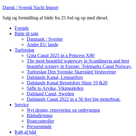
Dansk / Svensk Yacht Import
Salg og formidling af både fra 25 fod og op med diesel.
Forside
Både til salg
Danmark / Sverige
Andre EU lande
Turforslag
Göta Canal 2025 in a Princess X80
The most beautiful waterway in Scandinavia and best
beautiful scenery in Europe. Telemarks Canal Norway.
Turforslag Den Svenske Skærgård Vestsverige
Dalslands Kanal, Lennartfors
Dalslands Kanal Bengtsfors Sluse 19 &20
Säfle to Arvika, Vikingaleden
Dalsland Canal, Sweden
Dalslands Canal 2022 in a 56 feet big motorboat.
Service
Nyt design, renovering og ombygning
Bådudlejning
Boatcontroller
Presseomtale
Køb af båd