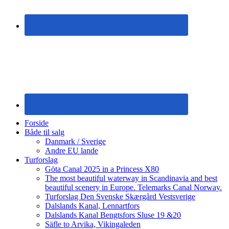
Forside
Både til salg
Danmark / Sverige
Andre EU lande
Turforslag
Göta Canal 2025 in a Princess X80
The most beautiful waterway in Scandinavia and best
beautiful scenery in Europe. Telemarks Canal Norway.
Turforslag Den Svenske Skærgård Vestsverige
Dalslands Kanal, Lennartfors
Dalslands Kanal Bengtsfors Sluse 19 &20
Säfle to Arvika, Vikingaleden