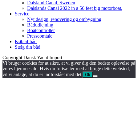
Dalsland Canal, Sweden
Dalslands Canal 2022 in a 56 feet big motorboat.
Service
Nyt design, renovering og ombygning
Bådudlejning
Boatcontroller
Presseomtale
Køb af båd
Sælg din båd
Copyright Dansk Yacht Import
Vi bruger cookies for at sikre, at vi giver dig den bedste oplevelse på
vores hjemmeside. Hvis du fortsætter med at bruge dette websted,
vil vi antage, at du er indforstået med det.
Ok