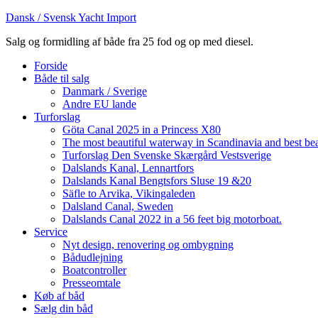
Dansk / Svensk Yacht Import
Salg og formidling af både fra 25 fod og op med diesel.
Forside
Både til salg
Danmark / Sverige
Andre EU lande
Turforslag
Göta Canal 2025 in a Princess X80
The most beautiful waterway in Scandinavia and best be
Turforslag Den Svenske Skærgård Vestsverige
Dalslands Kanal, Lennartfors
Dalslands Kanal Bengtsfors Sluse 19 &20
Säfle to Arvika, Vikingaleden
Dalsland Canal, Sweden
Dalslands Canal 2022 in a 56 feet big motorboat.
Service
Nyt design, renovering og ombygning
Bådudlejning
Boatcontroller
Presseomtale
Køb af båd
Sælg din båd