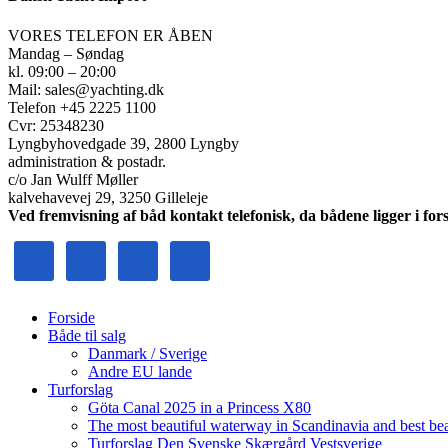
VORES TELEFON ER ÅBEN
Mandag – Søndag
kl. 09:00 – 20:00
Mail: sales@yachting.dk
Telefon +45 2225 1100
Cvr: 25348230
Lyngbyhovedgade 39, 2800 Lyngby
administration & postadr.
c/o Jan Wulff Møller
kalvehavevej 29, 3250 Gilleleje
Ved fremvisning af båd kontakt telefonisk, da bådene ligger i fors
Forside
Både til salg
Danmark / Sverige
Andre EU lande
Turforslag
Göta Canal 2025 in a Princess X80
The most beautiful waterway in Scandinavia and best be
Turforslag Den Svenske Skærgård Vestsverige