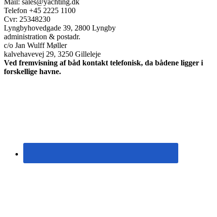
Mail: sales@yachting.dk
Telefon +45 2225 1100
Cvr: 25348230
Lyngbyhovedgade 39, 2800 Lyngby
administration & postadr.
c/o Jan Wulff Møller
kalvehavevej 29, 3250 Gilleleje
Ved fremvisning af båd kontakt telefonisk, da bådene ligger i
forskellige havne.