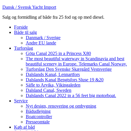
Dansk / Svensk Yacht Import
Salg og formidling af både fra 25 fod og op med diesel.
Forside
Både til salg
Danmark / Sverige
Andre EU lande
Turforslag
Göta Canal 2025 in a Princess X80
The most beautiful waterway in Scandinavia and best
beautiful scenery in Europe. Telemarks Canal Norway.
Turforslag Den Svenske Skærgård Vestsverige
Dalslands Kanal, Lennartfors
Dalslands Kanal Bengtsfors Sluse 19 &20
Säfle to Arvika, Vikingaleden
Dalsland Canal, Sweden
Dalslands Canal 2022 in a 56 feet big motorboat.
Service
Nyt design, renovering og ombygning
Bådudlejning
Boatcontroller
Presseomtale
Køb af båd