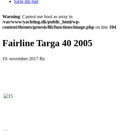
Sælg din båd
Warning
: Cannot use bool as array in
/var/www/yachting.dk/public_html/wp-
content/themes/genesis/lib/functions/image.php
on line
104
Fairline Targa 40 2005
19. november 2017
By