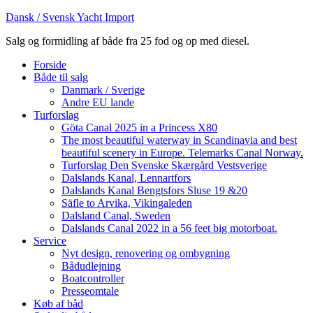
Dansk / Svensk Yacht Import
Salg og formidling af både fra 25 fod og op med diesel.
Forside
Både til salg
Danmark / Sverige
Andre EU lande
Turforslag
Göta Canal 2025 in a Princess X80
The most beautiful waterway in Scandinavia and best
beautiful scenery in Europe. Telemarks Canal Norway.
Turforslag Den Svenske Skærgård Vestsverige
Dalslands Kanal, Lennartfors
Dalslands Kanal Bengtsfors Sluse 19 &20
Säfle to Arvika, Vikingaleden
Dalsland Canal, Sweden
Dalslands Canal 2022 in a 56 feet big motorboat.
Service
Nyt design, renovering og ombygning
Bådudlejning
Boatcontroller
Presseomtale
Køb af båd