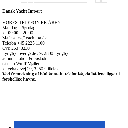
Dansk Yacht Import
VORES TELEFON ER ÅBEN
Mandag – Søndag
kl. 09:00 – 20:00
Mail: sales@yachting.dk
Telefon +45 2225 1100
Cvr: 25348230
Lyngbyhovedgade 39, 2800 Lyngby
administration & postadr.
c/o Jan Wulff Møller
kalvehavevej 29, 3250 Gilleleje
Ved fremvisning af båd kontakt telefonisk, da bådene ligger i
forskellige havne.