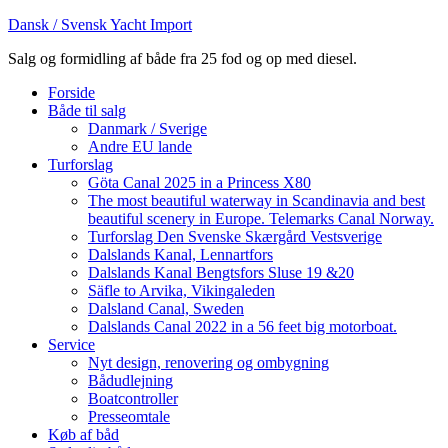
Dansk / Svensk Yacht Import
Salg og formidling af både fra 25 fod og op med diesel.
Forside
Både til salg
Danmark / Sverige
Andre EU lande
Turforslag
Göta Canal 2025 in a Princess X80
The most beautiful waterway in Scandinavia and best
beautiful scenery in Europe. Telemarks Canal Norway.
Turforslag Den Svenske Skærgård Vestsverige
Dalslands Kanal, Lennartfors
Dalslands Kanal Bengtsfors Sluse 19 &20
Säfle to Arvika, Vikingaleden
Dalsland Canal, Sweden
Dalslands Canal 2022 in a 56 feet big motorboat.
Service
Nyt design, renovering og ombygning
Bådudlejning
Boatcontroller
Presseomtale
Køb af båd