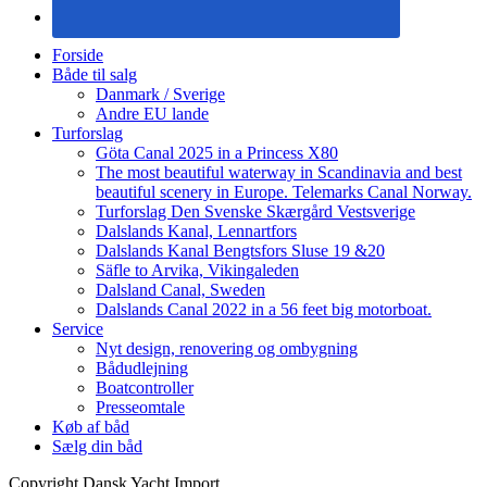
Forside
Både til salg
Danmark / Sverige
Andre EU lande
Turforslag
Göta Canal 2025 in a Princess X80
The most beautiful waterway in Scandinavia and best
beautiful scenery in Europe. Telemarks Canal Norway.
Turforslag Den Svenske Skærgård Vestsverige
Dalslands Kanal, Lennartfors
Dalslands Kanal Bengtsfors Sluse 19 &20
Säfle to Arvika, Vikingaleden
Dalsland Canal, Sweden
Dalslands Canal 2022 in a 56 feet big motorboat.
Service
Nyt design, renovering og ombygning
Bådudlejning
Boatcontroller
Presseomtale
Køb af båd
Sælg din båd
Copyright Dansk Yacht Import