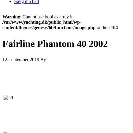
Sælg din båd
Warning
: Cannot use bool as array in
/var/www/yachting.dk/public_html/wp-
content/themes/genesis/lib/functions/image.php
on line
104
Fairline Phantom 40 2002
12. september 2019
By