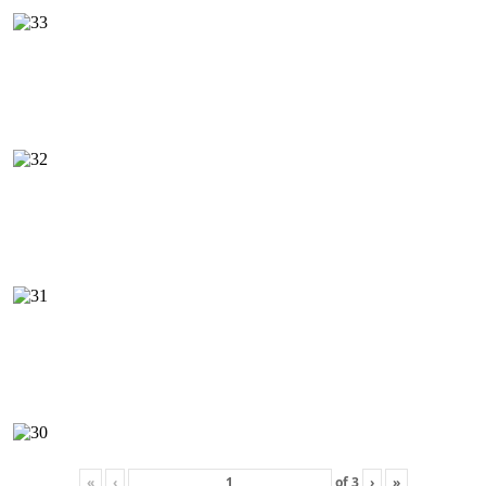
«
‹
of
3
›
»