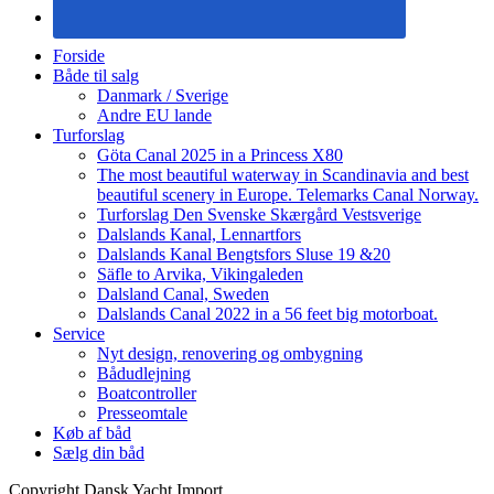
Forside
Både til salg
Danmark / Sverige
Andre EU lande
Turforslag
Göta Canal 2025 in a Princess X80
The most beautiful waterway in Scandinavia and best
beautiful scenery in Europe. Telemarks Canal Norway.
Turforslag Den Svenske Skærgård Vestsverige
Dalslands Kanal, Lennartfors
Dalslands Kanal Bengtsfors Sluse 19 &20
Säfle to Arvika, Vikingaleden
Dalsland Canal, Sweden
Dalslands Canal 2022 in a 56 feet big motorboat.
Service
Nyt design, renovering og ombygning
Bådudlejning
Boatcontroller
Presseomtale
Køb af båd
Sælg din båd
Copyright Dansk Yacht Import