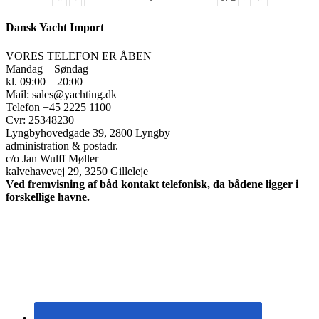
Dansk Yacht Import
VORES TELEFON ER ÅBEN
Mandag – Søndag
kl. 09:00 – 20:00
Mail: sales@yachting.dk
Telefon +45 2225 1100
Cvr: 25348230
Lyngbyhovedgade 39, 2800 Lyngby
administration & postadr.
c/o Jan Wulff Møller
kalvehavevej 29, 3250 Gilleleje
Ved fremvisning af båd kontakt telefonisk, da bådene ligger i
forskellige havne.