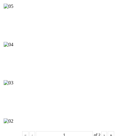
«
‹
of
2
›
»