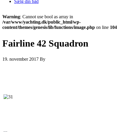
Sælg din båd
Warning
: Cannot use bool as array in
/var/www/yachting.dk/public_html/wp-
content/themes/genesis/lib/functions/image.php
on line
104
Fairline 42 Squadron
19. november 2017
By