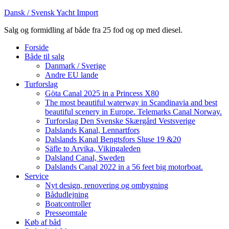
Dansk / Svensk Yacht Import
Salg og formidling af både fra 25 fod og op med diesel.
Forside
Både til salg
Danmark / Sverige
Andre EU lande
Turforslag
Göta Canal 2025 in a Princess X80
The most beautiful waterway in Scandinavia and best
beautiful scenery in Europe. Telemarks Canal Norway.
Turforslag Den Svenske Skærgård Vestsverige
Dalslands Kanal, Lennartfors
Dalslands Kanal Bengtsfors Sluse 19 &20
Säfle to Arvika, Vikingaleden
Dalsland Canal, Sweden
Dalslands Canal 2022 in a 56 feet big motorboat.
Service
Nyt design, renovering og ombygning
Bådudlejning
Boatcontroller
Presseomtale
Køb af båd