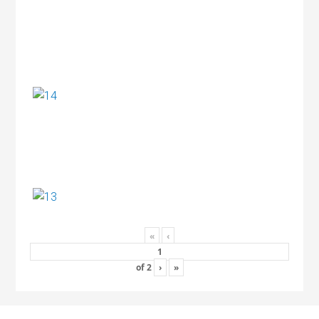
«
‹
of
2
›
»