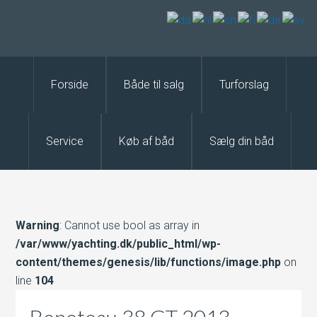
Forside
Både til salg
Turforslag
Service
Køb af båd
Sælg din båd
Warning
: Cannot use bool as array in
/var/www/yachting.dk/public_html/wp-
content/themes/genesis/lib/functions/image.php
on
line
104