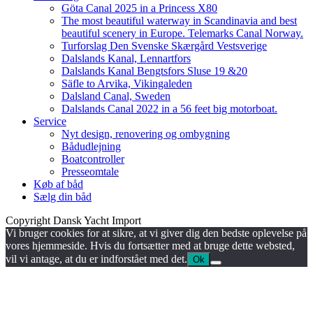
Göta Canal 2025 in a Princess X80
The most beautiful waterway in Scandinavia and best
beautiful scenery in Europe. Telemarks Canal Norway.
Turforslag Den Svenske Skærgård Vestsverige
Dalslands Kanal, Lennartfors
Dalslands Kanal Bengtsfors Sluse 19 &20
Säfle to Arvika, Vikingaleden
Dalsland Canal, Sweden
Dalslands Canal 2022 in a 56 feet big motorboat.
Service
Nyt design, renovering og ombygning
Bådudlejning
Boatcontroller
Presseomtale
Køb af båd
Sælg din båd
Copyright Dansk Yacht Import
Vi bruger cookies for at sikre, at vi giver dig den bedste oplevelse på
vores hjemmeside. Hvis du fortsætter med at bruge dette websted,
vil vi antage, at du er indforstået med det.
Ok