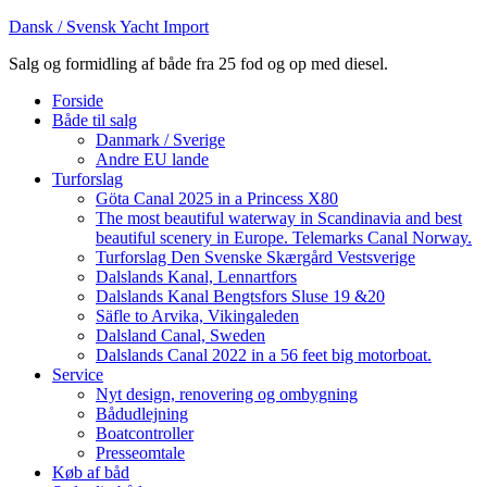
Dansk / Svensk Yacht Import
Salg og formidling af både fra 25 fod og op med diesel.
Forside
Både til salg
Danmark / Sverige
Andre EU lande
Turforslag
Göta Canal 2025 in a Princess X80
The most beautiful waterway in Scandinavia and best
beautiful scenery in Europe. Telemarks Canal Norway.
Turforslag Den Svenske Skærgård Vestsverige
Dalslands Kanal, Lennartfors
Dalslands Kanal Bengtsfors Sluse 19 &20
Säfle to Arvika, Vikingaleden
Dalsland Canal, Sweden
Dalslands Canal 2022 in a 56 feet big motorboat.
Service
Nyt design, renovering og ombygning
Bådudlejning
Boatcontroller
Presseomtale
Køb af båd