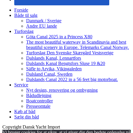
Forside
Både til salg
Danmark / Sverige
Andre EU lande
Turforslag
Göta Canal 2025 in a Princess X80
The most beautiful waterway in Scandinavia and best
beautiful scenery in Europe. Telemarks Canal Norway.
Turforslag Den Svenske Skærgård Vestsverige
Dalslands Kanal, Lennartfors
Dalslands Kanal Bengtsfors Sluse 19 &20
Säfle to Arvika, Vikingaleden
Dalsland Canal, Sweden
Dalslands Canal 2022 in a 56 feet big motorboat.
Service
Nyt design, renovering og ombygning
Bådudlejning
Boatcontroller
Presseomtale
Køb af båd
Sælg din båd
Copyright Dansk Yacht Import
Vi bruger cookies for at sikre, at vi giver dig den bedste oplevelse på