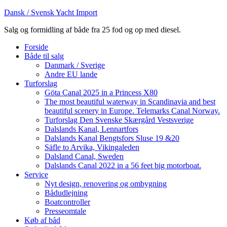
Dansk / Svensk Yacht Import
Salg og formidling af både fra 25 fod og op med diesel.
Forside
Både til salg
Danmark / Sverige
Andre EU lande
Turforslag
Göta Canal 2025 in a Princess X80
The most beautiful waterway in Scandinavia and best
beautiful scenery in Europe. Telemarks Canal Norway.
Turforslag Den Svenske Skærgård Vestsverige
Dalslands Kanal, Lennartfors
Dalslands Kanal Bengtsfors Sluse 19 &20
Säfle to Arvika, Vikingaleden
Dalsland Canal, Sweden
Dalslands Canal 2022 in a 56 feet big motorboat.
Service
Nyt design, renovering og ombygning
Bådudlejning
Boatcontroller
Presseomtale
Køb af båd